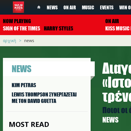
NEWS
ON AIR
MUSIC
EVENTS
WIN O
NOW PLAYING
ON AIR
SIGN OF THE TIMES
HARRY STYLES
αρχική
news
Διαγ
NEWS
«Ιστ
KIM PETRAS
τρέν
LEWIS THOMPSON ΣΥΝΕΡΓAΖΕΤΑΙ
ΜΕ ΤΟΝ DAVID GUETTA
Ποιοι οι
NEWS
MOST READ