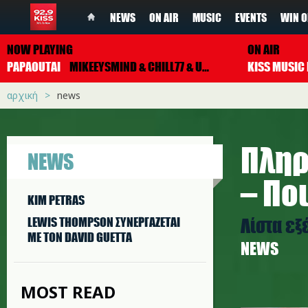
NEWS
ON AIR
MUSIC
EVENTS
WIN O
NOW PLAYING
ON AIR
PAPAOUTAI
MIKEEYSMIND & CHILL77 & UNJAPS
αρχική
news
Πληρ
NEWS
– Πο
KIM PETRAS
Λίστα ε
LEWIS THOMPSON ΣΥΝΕΡΓAΖΕΤΑΙ
ΜΕ ΤΟΝ DAVID GUETTA
NEWS
MOST READ
euros2_k