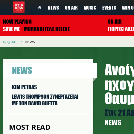
NEWS
ON AIR
MUSIC
EVENTS
WIN O
NOW PLAYING
ON AIR
SAVE ME
MORANDI FEAT. HELENE
ΓΙΩΡΓΟΣ ΛΑΖ
αρχική
news
Ανοί
NEWS
ηχογ
KIM PETRAS
θαυμ
LEWIS THOMPSON ΣΥΝΕΡΓAΖΕΤΑΙ
ΜΕ ΤΟΝ DAVID GUETTA
Στις 21 Α
NEWS
MOST READ