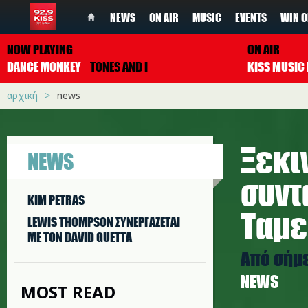
NEWS
ON AIR
MUSIC
EVENTS
WIN O
NOW PLAYING
ON AIR
DANCE MONKEY
TONES AND I
αρχική
news
Ξεκι
NEWS
συντ
KIM PETRAS
Ταμε
LEWIS THOMPSON ΣΥΝΕΡΓAΖΕΤΑΙ
ΜΕ ΤΟΝ DAVID GUETTA
Από σήμε
NEWS
MOST READ