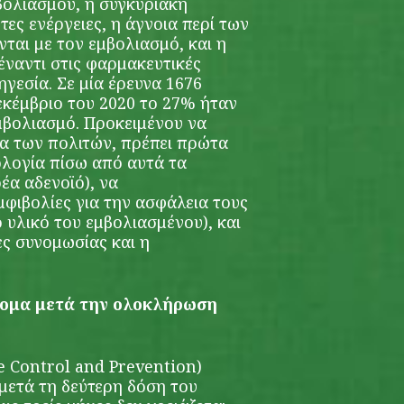
ολιασμού, η συγκυριακή
τες ενέργειες, η άγνοια περί των
αι με τον εμβολιασμό, και η
έναντι στις φαρμακευτικές
 ηγεσία. Σε μία έρευνα 1676
κέμβριο του 2020 το 27% ήταν
μβολιασμό. Προκειμένου να
α των πολιτών, πρέπει πρώτα
ολογία πίσω από αυτά τα
έα αδενοϊό), να
μφιβολίες για την ασφάλεια τους
ό υλικό του εμβολιασμένου), και
ες συνομωσίας και η
τομα μετά την ολοκλήρωση
e Control and Prevention)
μετά τη δεύτερη δόση του