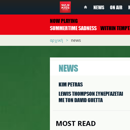
NEWS
ON AIR
NOW PLAYING
SUMMERTIME SADNESS
WITHIN TEMPTATI
αρχική
news
NEWS
KIM PETRAS
LEWIS THOMPSON ΣΥΝΕΡΓAΖΕΤΑΙ
ΜΕ ΤΟΝ DAVID GUETTA
MOST READ