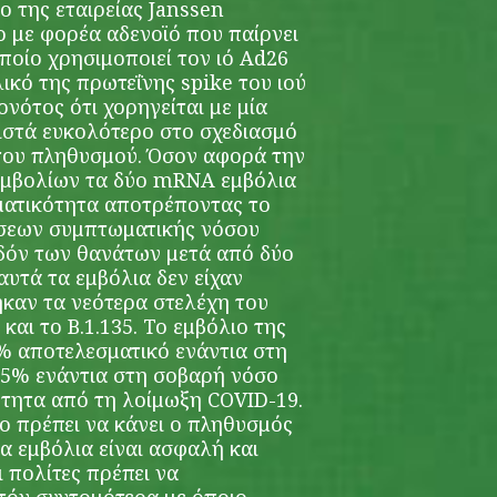
ο της εταιρείας Janssen
ο με φορέα αδενοϊό που παίρνει
ποίο χρησιμοποιεί τον ιό Ad26
λικό της πρωτεΐνης spike του ιού
νότος ότι χορηγείται με μία
ιστά ευκολότερο στο σχεδιασμό
του πληθυσμού. Όσον αφορά την
εμβολίων τα δύο mRNA εμβόλια
ματικότητα αποτρέποντας το
σεων συμπτωματικής νόσου
δόν των θανάτων μετά από δύο
αυτά τα εμβόλια δεν είχαν
ηκαν τα νεότερα στελέχη του
 και το Β.1.135. Το εμβόλιο της
6% αποτελεσματικό ενάντια στη
85% ενάντια στη σοβαρή νόσο
ότητα από τη λοίμωξη COVID-19.
ο πρέπει να κάνει ο πληθυσμός
τα εμβόλια είναι ασφαλή και
ι πολίτες πρέπει να