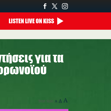
LISTEN
LIVE
ON KISS
22:00 - 00:00
τήσεις για τα
κορωνοϊού
A
A
Text Size:
A