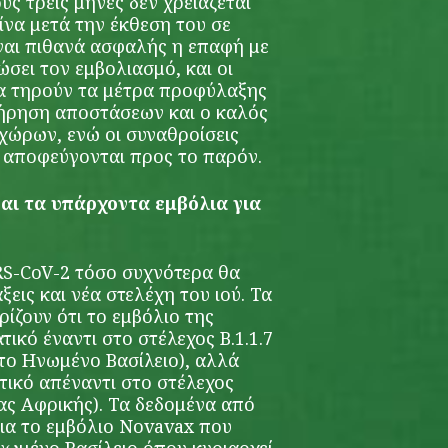
υς τρείς μήνες δεν χρειάζεται
ίνα μετά την έκθεση του σε
ίναι πιθανά ασφαλής η επαφή με
σει τον εμβολιασμό, και οι
α τηρούν τα μέτρα προφύλαξης
τήρηση αποστάσεων και ο καλός
χώρων, ενώ οι συναθροίσεις
 αποφεύγονται προς το παρόν.
αι τα υπάρχοντα εμβόλια για
ARS-CoV-2 τόσο συχνότερα θα
εις και νέα στελέχη του ιού. Τα
ίζουν ότι το εμβόλιο της
ικό έναντι στο στέλεχος Β.1.1.7
το Ηνωμένο Βασίλειο), αλλά
τικό απέναντι στο στέλεχος
ιας Αφρικής). Τα δεδομένα από
για το εμβόλιο Novavax που