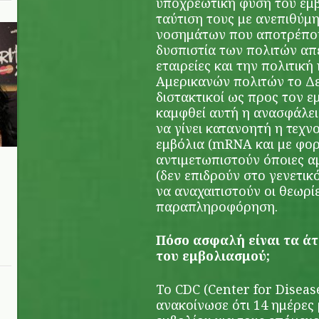
υποχρεωτική φύση του εμβ
ταύτιση τους με ανεπιθύμη
νοσημάτων που αποτρέποντ
δυσπιστία των πολιτών απ
εταιρείες και την πολιτική
Αμερικανών πολιτών το Δε
διστακτικοί ως προς τον ε
καμφθεί αυτή η ανασφάλει
να γίνει κατανοητή η τεχν
εμβόλια (mRNA και με φορ
αντιμετωπιστούν όποιες α
(δεν επιδρούν στο γενετικ
να αναχαιτιστούν οι θεωρί
παραπληροφόρηση.
Πόσο ασφαλή είναι τα ά
του εμβολιασμού;
Το CDC (Center for Diseas
ανακοίνωσε ότι 14 ημέρες 