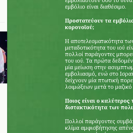
εμβολιαστούν όσο το δυνα
εμβόλιο είναι διαθέσιμο.
Προστατεύουν τα εμβόλια
κορονοϊού;
Η αποτελεσματικότητα των
μεταδοτικότητα του ιού εί
πολλοί παράγοντες μπορε
του ιού. Τα πρώτα δεδομέ
μία μείωση στην ασυμπτωμ
εμβολιασμό, ενώ στο Ισρα
δείχνουν μία πτωτική πορ
λοιμώξεων μετά το μαζικό
Ποιος είναι ο καλύτερος
n
διστακτικότητα των πολι
Πολλοί παράγοντες συμβά
κλίμα αμφισβήτησης απένα