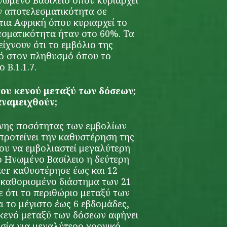
ωμένο Βασίλειο όπου κυριαρχεί
αν αποτελεσματικότητα σε
ια Αφρική όπου κυριαρχεί το
εσματικότητα ήταν στο 60%. Τα
ίχνουν ότι το εμβόλιο της
κό στον πληθυσμό όπου το
 Β.1.1.7.
 του κενού μεταξύ των δόσεων;
αναμειχθούν;
ένης ποσότητας των εμβολίων
προτείνει την καθυστέρηση της
ου να εμβολιαστεί μεγαλύτερη
ο Ηνωμένο Βασίλειο η δεύτερη
zer καθυστέρησε έως και 12
ροκαθορισμένο διάστημα των 21
 ότι το περιθώριο μεταξύ των
ι το μέγιστο έως 6 εβδομάδες,
κενό μεταξύ των δόσεων αφήνει
σία για μεγαλύτερο χρονικό