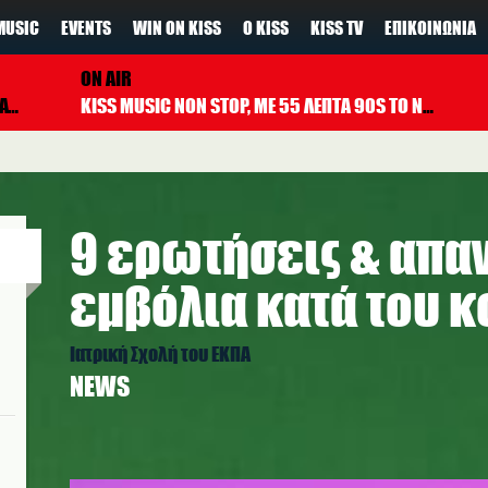
MUSIC
EVENTS
WIN ON KISS
Ο KISS
KISS TV
ΕΠΙΚΟΙΝΩΝΊΑ
ON AIR
ON
KISS MUSIC NON STOP, ΜΕ 55 ΛΕΠΤΑ 90S TO NOW ΚΑΘΕ ΩΡΑ
9 ερωτήσεις & απαν
εμβόλια κατά του 
Ιατρική Σχολή του ΕΚΠΑ
NEWS
covid_emvolio5_kiss_pexels.jpg