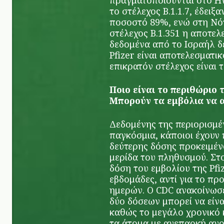
πραγματοποιούνται στο Ην
το στέλεχος Β.1.1.7, έδειξ
ποσοστό 89%, ενώ στη Νότ
στέλεχος Β.1.351 η αποτελ
δεδομένα από το Ισραήλ δε
Pfizer είναι αποτελεσματι
επικρατόν στέλεχος είναι το
Ποιο είναι το περιθώριο
Μπορούν τα εμβόλια να 
Δεδομένης της περιορισμ
παγκόσμια, κάποιοι έχουν 
δεύτερης δόσης προκειμέν
μερίδα του πληθυσμού. Στ
δόση του εμβολίου της Pfi
εβδομάδες, αντί για το π
ημερών. Ο CDC ανακοίνωσε
δύο δόσεων μπορεί να είνα
καθώς το μεγάλο χρονικό 
τα άτομα με ανεπαρκή ανο