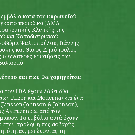
α εμβόλια κατά του
κορωνοϊού
γκριτο περιοδικό JAMA
Θεραπευτικής Κλινικής της
κού και Καποδιστριακού
εοδώρα Ψαλτοπούλου, Γιάννης
άκης και Θάνος Δημόπουλος.
 συχνότερες ερωτήσεις των
βολιασμό.
λύτερο και πως θα χορηγείται;
ό τον FDA έχουν λάβει δύο
ιών Pfizer και Moderna) και ένα
 (Janssen/Johnson & Johnson),
ίας Astrazeneca από τον
μάκων. Τα εμβόλια αυτά έχουν
ά στην πρόληψη της σοβαρής
νητότητας, μειώνοντας τη