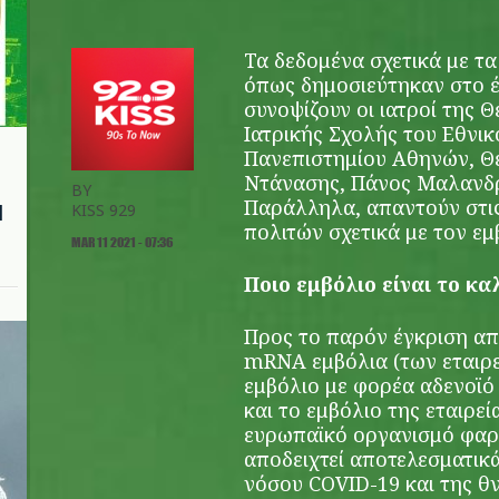
Τα δεδομένα σχετικά με τ
όπως δημοσιεύτηκαν στο έ
συνοψίζουν οι ιατροί της 
Ιατρικής Σχολής του Εθνι
Πανεπιστημίου Αθηνών, Θ
Ντάνασης, Πάνος Μαλανδρ
BY
Παράλληλα, απαντούν στις
l
KISS 929
πολιτών σχετικά με τον εμ
MAR 11 2021 - 07:36
Ποιο εμβόλιο είναι το κα
Προς το παρόν έγκριση απ
mRNA εμβόλια (των εταιρε
εμβόλιο με φορέα αδενοϊό
και το εμβόλιο της εταιρε
ευρωπαϊκό οργανισμό φαρ
αποδειχτεί αποτελεσματικ
νόσου COVID-19 και της θ