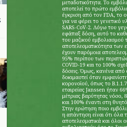
μεταδοτικότητα. Το εμβόλι
αποτελεί το πρώτο εμβόλι
έγκριση από τον FDA, το ο
ς
για να φέρει το γενετικό υ
SARS-CoV-2. Λόγω του γεγο
εφάπαξ δόση, αυτό το καθ
του μαζικού εμβολιασμού 
αποτελεσματικότητα των 
έχουν παρόμοια αποτελεσ
95% περίπου των περιπτώ
COVID-19 και το 100% σχε
δόσεις. Όμως, κανένα από 
δοκιμαστεί όταν εμφανίστ
κορονοϊού, όπως το Β.1.1.7
εταιρείας Janssen ήταν 6
μέτριας βαρύτητας νόσο, 
και 100% έναντι στη θνητ
Στην ερώτηση ποιο εμβόλι
η απάντηση είναι ότι όλα 
αποτελεσματικά και όλοι ο