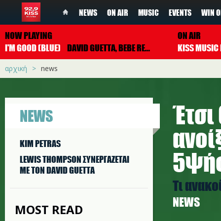
NEWS
ON AIR
MUSIC
EVENTS
WIN O
NOW PLAYING
ON AIR
I'M GOOD (BLUE)
DAVID GUETTA, BEBE REXHA
αρχική
news
Έτσι
NEWS
ανοί
KIM PETRAS
5ψήφ
LEWIS THOMPSON ΣΥΝΕΡΓAΖΕΤΑΙ
ΜΕ ΤΟΝ DAVID GUETTA
Τι ανακο
NEWS
MOST READ