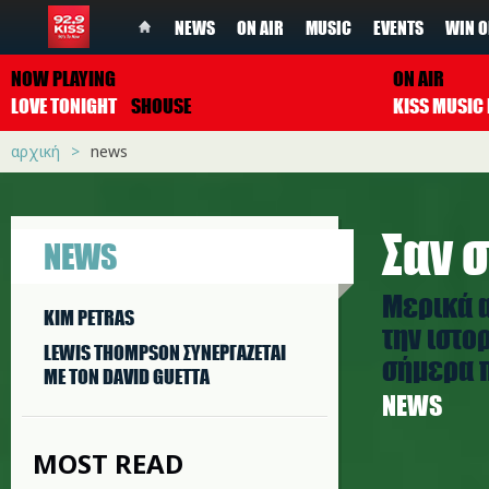
NEWS
ON AIR
MUSIC
EVENTS
WIN O
NOW PLAYING
ON AIR
LOVE TONIGHT
SHOUSE
αρχική
news
Σαν σ
NEWS
Μερικά 
KIM PETRAS
την ιστο
LEWIS THOMPSON ΣΥΝΕΡΓAΖΕΤΑΙ
σήμερα π
ΜΕ ΤΟΝ DAVID GUETTA
NEWS
MOST READ