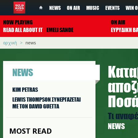
NEWS
ON AIR
MUSIC
EVENTS
WIN O
NOW PLAYING
ON AIR
READ ALL ABOUT IT
EMELI SANDE
ΕΥΡΥΔΙΚΗ Β
αρχική
news
Κατα
NEWS
αποζ
KIM PETRAS
Ποσά
LEWIS THOMPSON ΣΥΝΕΡΓAΖΕΤΑΙ
ΜΕ ΤΟΝ DAVID GUETTA
Τι αναφέ
NEWS
MOST READ