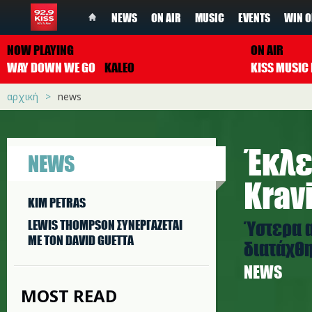
NEWS
ON AIR
MUSIC
EVENTS
WIN O
NOW PLAYING
ON AIR
WAY DOWN WE GO
KALEO
αρχική
news
Έκλε
NEWS
Krav
KIM PETRAS
Ύστερα α
LEWIS THOMPSON ΣΥΝΕΡΓAΖΕΤΑΙ
ΜΕ ΤΟΝ DAVID GUETTA
διατάχθ
NEWS
MOST READ