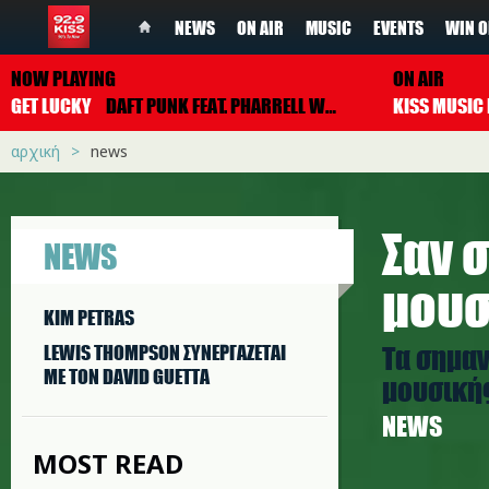
NEWS
ON AIR
MUSIC
EVENTS
WIN O
NOW PLAYING
ON AIR
GET LUCKY
DAFT PUNK FEAT. PHARRELL WILLIAMS
αρχική
news
Σαν 
NEWS
μουσ
KIM PETRAS
Τα σημαν
LEWIS THOMPSON ΣΥΝΕΡΓAΖΕΤΑΙ
ΜΕ ΤΟΝ DAVID GUETTA
μουσικής
NEWS
MOST READ