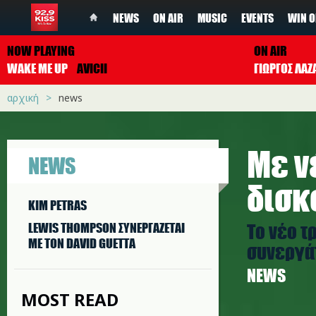
NEWS
ON AIR
MUSIC
EVENTS
WIN O
NOW PLAYING
ON AIR
WAKE ME UP
AVICII
ΓΙΩΡΓΟΣ ΛΑΖ
αρχική
news
Με ν
NEWS
δισκ
KIM PETRAS
To νέο τ
LEWIS THOMPSON ΣΥΝΕΡΓAΖΕΤΑΙ
ΜΕ ΤΟΝ DAVID GUETTA
συνεργάτε
NEWS
MOST READ