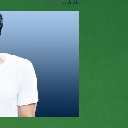
A
A
Text Size:
A