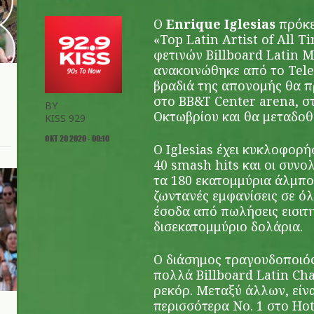
Ο
Enrique Iglesias
πρόκε
«Top Latin Artist of All 
φετινών Billboard Latin 
ανακοινώθηκε από το Tele
βραδιά της απονομής θα 
στο BB&T Center arena, στ
BY
Οκτωβρίου και θα μεταδοθ
KISS 929
ΟΚΤ 20 2020 - 00:10
Ο Iglesias έχει κυκλοφορή
40 smash hits και οι συνο
τα 180 εκατομμύρια άλμπο
ζωντανές εμφανίσεις σε όλ
έσοδα από πωλήσεις εισιτ
δισεκατομμύριο δολάρια.
Ο διάσημος τραγουδοποιός
πολλά Billboard Latin Cha
ρεκόρ. Μεταξύ άλλων, είνα
περισσότερα Νο. 1 στο Hot