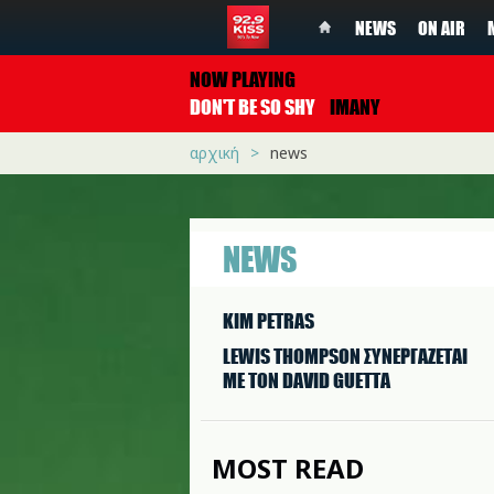
NEWS
ON AIR
NOW PLAYING
DON'T BE SO SHY
IMANY
αρχική
news
NEWS
KIM PETRAS
LEWIS THOMPSON ΣΥΝΕΡΓAΖΕΤΑΙ
ΜΕ ΤΟΝ DAVID GUETTA
MOST READ