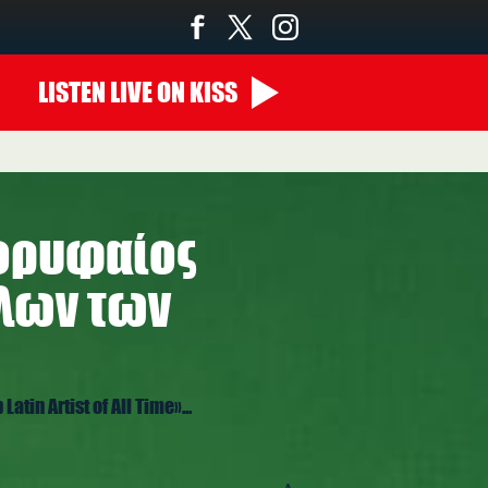
LISTEN
LIVE
ON KISS
κορυφαίος
όλων των
tin Artist of All Time»...