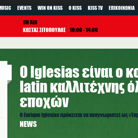
MUSIC
EVENTS
WIN ON KISS
Ο KISS
KISS TV
ΕΠΙΚΟΙΝΩΝΊΑ
ON AIR
ΚΩΣΤΑΣ ΣΙΤΟΠΟΥΛΟΣ
10:00 - 14:00
O Iglesias είναι ο 
latin καλλιτέχνης 
εποχών
Ο Enrique Iglesias πρόκειται να αναγνωριστεί ως «Top La
NEWS