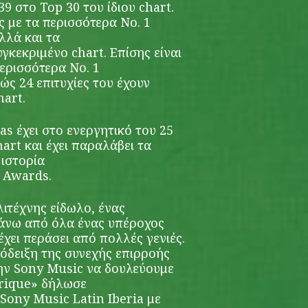
9 στο Top 30 του ίδιου chart.
ς με τα περισσότερα Νο. 1
λλά και τα
γκεκριμένο chart. Επίσης είναι
ερισσότερα Νο. 1
ώς 24 επιτυχίες του έχουν
hart.
as έχει στο ενεργητικό του 25
art και έχει παραλάβει τα
 ιστορία
c Awards.
λιτέχνης είδωλο, ένας
πάνω από όλα ένας υπέροχος
χει περάσει από πολλές γενιές.
πόδειξη της συνεχής επιρροής
στην Sony Music να δουλεύουμε
nrique» δήλωσε
Sony Music Latin Iberia με