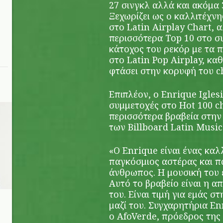
27 σινγκλ αλλά και ακόμα 3
Ξεχωρίζει ως ο καλλιτέχνη
στο Latin Airplay Chart, α
περισσότερα Top 10 στο συ
κάτοχος του ρεκόρ με τα π
στο Latin Pop Airplay, καθ
φτάσει στην κορυφή του c
Επιπλέον, ο Enrique Iglesi
συμμετοχές στο Hot 100 ch
περισσότερα βραβεία στην
των Billboard Latin Musi
«O Enrique είναι ένας καλ
παγκόσμιος αστέρας και 
άνθρωπος. Η μουσική του έ
Αυτό το βραβείο είναι η α
του. Είναι τιμή για εμάς 
μαζί του. Συγχαρητήρια E
ο AfoVerde, πρόεδρος της 