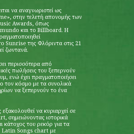
ιται να αναγνωριστεί ως
Time», στην τελετή απονομής των
Music Awards, όπως
mundo και το Billboard. Η
πραγματοποιηθεί
ο Sunrise της Φλόριντα στις 21
εί ζωντανά.
σει περισσότερα από
λικές πωλήσεις του ξεπερνούν
υμ, ενώ έχει πραγματοποιήσει
ο τον κόσμο με τα συνολικά
ηρίων να ξεπερνούν το ένα
 εξακολουθεί να κυριαρχεί σε
rt, σημειώνοντας ιστορικά
ι κάτοχος του ρεκόρ για τα
 Latin Songs chart με