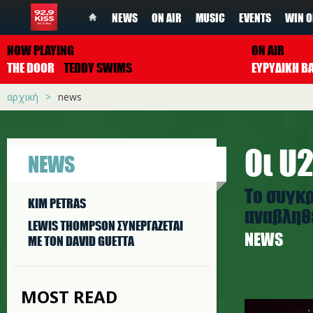
NEWS
ON AIR
MUSIC
EVENTS
WIN O
NOW PLAYING
ON AIR
THE DOOR
TEDDY SWIMS
ΕΥΡΥΔΙΚΗ Β
αρχική
news
Oι U
NEWS
To συγκρ
KIM PETRAS
αναβληθ
LEWIS THOMPSON ΣΥΝΕΡΓAΖΕΤΑΙ
NEWS
ΜΕ ΤΟΝ DAVID GUETTA
MOST READ
u2_paris.