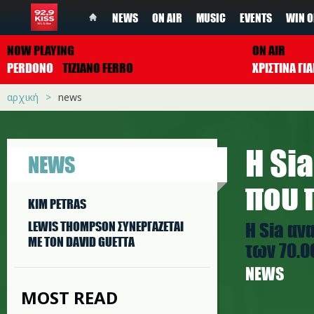
NEWS
ON AIR
MUSIC
EVENTS
WIN O
NOW PLAYING
ON AIR
PERDONO
TIZIANO FERRO
ΧΡΙΣΤΙΝΑ Γ
αρχική
news
H Si
NEWS
που 
KIM PETRAS
H Sia αν
LEWIS THOMPSON ΣΥΝΕΡΓAΖΕΤΑΙ
ΜΕ ΤΟΝ DAVID GUETTA
των 70.0
NEWS
MOST READ