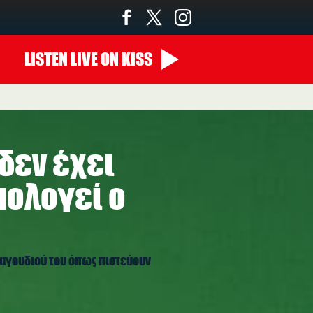
LISTEN
LIVE
ON KISS
00:00 - 07:00
 δεν έχει
μολογεί ο
τραγουδιού του όπως πιστεύουν