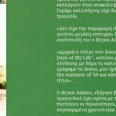
εκπλαγούν όταν ανακαλύψο
Γκράμι καλλιτέχνης είχε δ
τραγούδι.
«Δεν είχα την παραμικρή ι
γινόταν μεγάλη επιτυχία»
συνέντευξή του ο Bryan A
«Αρχικά ο τίτλος που δώσα
Days of My Life'', ωστόσο
σύνθεσης με θέμα το καλοκ
γράφαμε το demo, μου ήρθ
the summer of '69 και κά
τίτλο».
Ο Bryan Adams, εξήγησε βέ
τραγουδιού έχει σχέση με τ
πιστεύουν οι περισσότεροι
συγκεκριμένη χρονολογία.