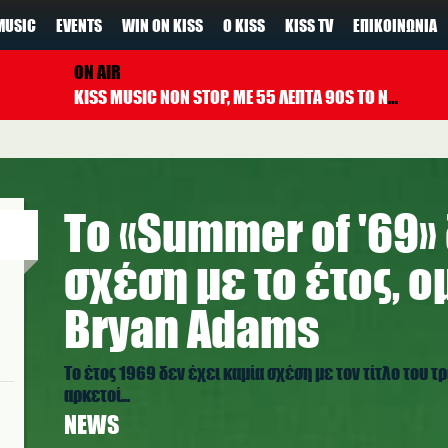
MUSIC
EVENTS
WIN ON KISS
Ο KISS
KISS TV
ΕΠΙΚΟΙΝΩΝΊΑ
ON AIR
KISS MUSIC NON STOP, ΜΕ 55 ΛΕΠΤΑ 90S TO NOW ΚΑΘΕ ΩΡΑ
Το «Summer of '69»
σχέση με το έτος, ο
Bryan Adams
Το έτος 1969 δεν έχει καμία σχέση με τον τίτλο του 
αρκετοί...
NEWS