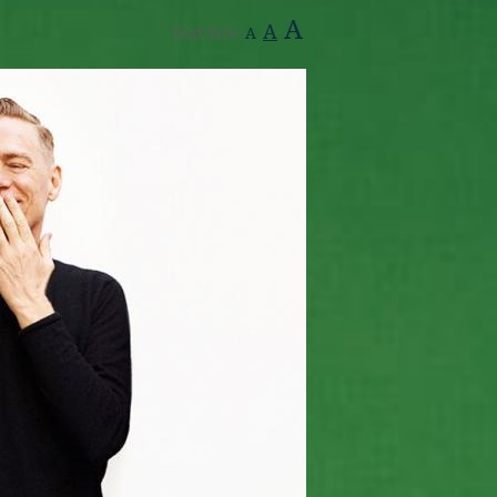
A
A
Text Size:
A