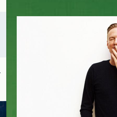
bryan-adams-12.jpg
ι