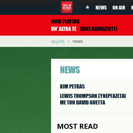
NEWS
ON AIR
NOW PLAYING
UN' ALTRA TE
EROS RAMAZZOTTI
αρχική
news
NEWS
KIM PETRAS
LEWIS THOMPSON ΣΥΝΕΡΓAΖΕΤΑΙ
ΜΕ ΤΟΝ DAVID GUETTA
MOST READ