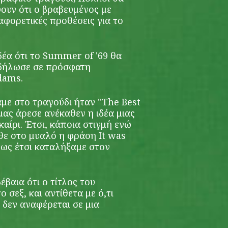
υν ότι ο βραβευμένος με
ιαφορετικές προθέσεις για το
δέα ότι το Summer of '69 θα
 δήλωσε σε πρόσφατη
dams.
με στο τραγούδι ήταν ''The Best
 μας άρεσε ανέκαθεν η ιδέα μιας
αίρι. Έτσι, κάποια στιγμή ενώ
ε στο μυαλό η φράση It was
πως έτσι καταλήξαμε στον
βαια ότι ο τίτλος του
ο σεξ, και αντίθετα με ό,τι
, δεν αναφέρεται σε μια