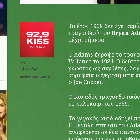
Το έτος 1969 δεν έχει καμί
τραγουδιού του
Bryan A
μέχρι σήμερα.
Ο Adams έγραψε το τραγού
Vallance το 1984. Ο δεύτε
BY
γνωστός ως συνθέτης, λόγ
KISS 929
κορυφαία συγκροτήματα και
ΙΟΥΛ 23 2020 - 00:10
ο Joe Cocker.
Ο Καναδός τραγουδοποιός 
το καλοκαίρι του 1969.
Το γεγονός αυτό οδηγεί 
Η μεγάλη επιτυχία του Ad
αναφέρεται σε ένα φαντα
πρόκειται για ένα αυτοβιο