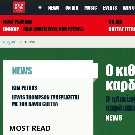
NEWS
ON AIR
MUSIC
EVENTS
WIN O
NOW PLAYING
ON AIR
UNHOLY
SAM SMITH FEAT. KIM PETRAS
ΚΩΣΤΑΣ ΣΙΤ
αρχική
news
O κι
NEWS
καρδ
KIM PETRAS
Ο ηλικία
LEWIS THOMPSON ΣΥΝΕΡΓAΖΕΤΑΙ
ΜΕ ΤΟΝ DAVID GUETTA
καρδιακό
NEWS
MOST READ