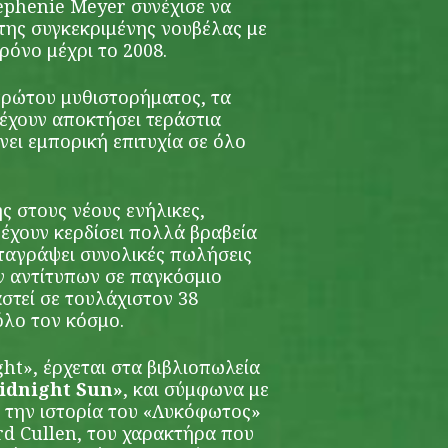
ephenie Meyer συνέχισε να
της συγκεκριμένης νουβέλας με
ρόνο μέχρι το 2008.
πρώτου μυθιστορήματος, τα
 έχουν αποκτήσει τεράστια
νει εμπορική επιτυχία σε όλο
ής στους νέους ενήλικες,
 έχουν κερδίσει πολλά βραβεία
αταγράψει συνολικές πωλήσεις
ν αντίτυπων σε παγκόσμιο
στεί σε τουλάχιστον 38
όλο τον κόσμο.
ght», έρχεται στα βιβλιοπωλεία
idnight Sun»
, και σύμφωνα με
ι την ιστορία του «Λυκόφωτος»
d Cullen, του χαρακτήρα που