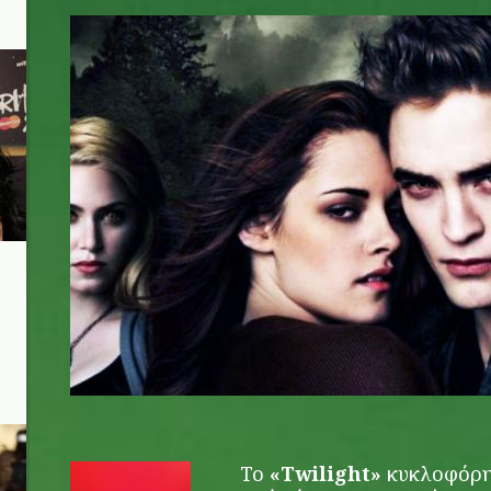
twilight-film.jpg
Το
«Twilight»
κυκλοφόρησ