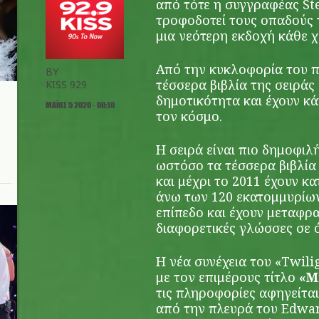
από τότε η συγγραφέας St
τροφοδοτεί τους οπαδούς 
μια νεότερη εκδοχή κάθε χ
Από την κυκλοφορία του 
BY
τέσσερα βιβλία της σειράς
KISS 929
δημοτικότητα και έχουν κά
ΜΆΙΟΣ 5 2020 - 00:10
τον κόσμο.
Η σειρά είναι πιο δημοφιλ
ωστόσο τα τέσσερα βιβλία
και μέχρι το 2011 έχουν κ
άνω των 120 εκατομμυρίω
επίπεδο και έχουν μεταφρα
διαφορετικές γλώσσες σε 
Η νέα συνέχεια του «Twili
με τον επιμέρους τίτλο
«
M
τις πληροφορίες αφηγείτα
από την πλευρά του Edwar