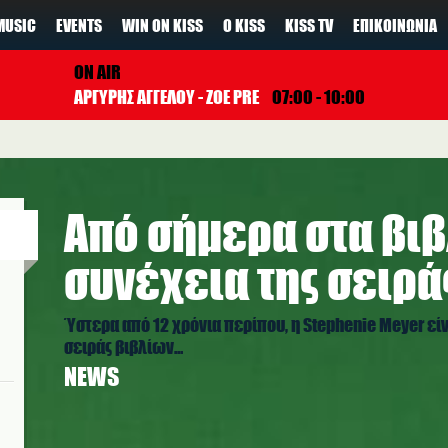
MUSIC
EVENTS
WIN ON KISS
Ο KISS
KISS TV
ΕΠΙΚΟΙΝΩΝΊΑ
ON AIR
ΑΡΓΥΡΗΣ ΑΓΓΕΛΟΥ - ZOE PRE
07:00 - 10:00
Από σήμερα στα βι
συνέχεια της σειράς
Ύστερα από 12 χρόνια περίπου, η Stephenie Meyer είν
σειράς βιβλίων...
NEWS