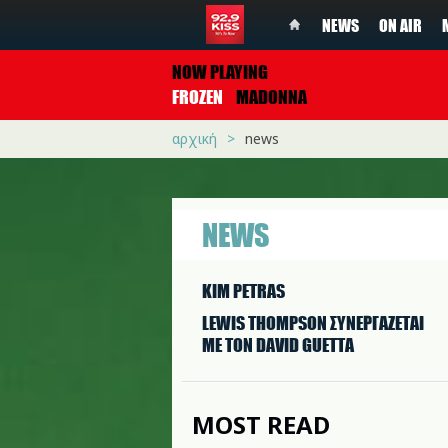
NEWS
ON AIR
NOW PLAYING
FROZEN
MADONNA
αρχική
news
NEWS
KIM PETRAS
LEWIS THOMPSON ΣΥΝΕΡΓAΖΕΤΑΙ
ΜΕ ΤΟΝ DAVID GUETTA
MOST READ