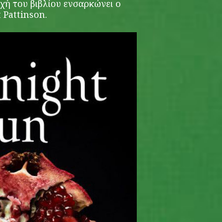
χή του βιβλίου ενσαρκώνει ο
 Pattinson.