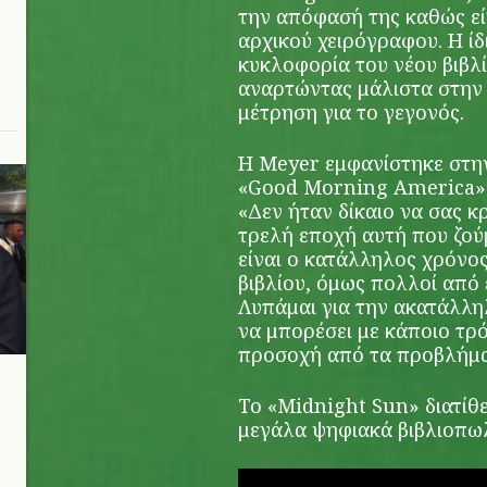
την απόφασή της καθώς εί
αρχικού χειρόγραφου. Η ί
κυκλοφορία του νέου βιβλί
αναρτώντας μάλιστα στην 
μέτρηση για το γεγονός.
Η Meyer εμφανίστηκε στη
«Good Morning America» 
«Δεν ήταν δίκαιο να σας κρ
τρελή εποχή αυτή που ζούμ
είναι ο κατάλληλος χρόνο
βιβλίου, όμως πολλοί από 
Λυπάμαι για την ακατάλληλ
να μπορέσει με κάποιο τρ
προσοχή από τα προβλήμα
Το «Midnight Sun» διατίθ
μεγάλα ψηφιακά βιβλιοπωλ