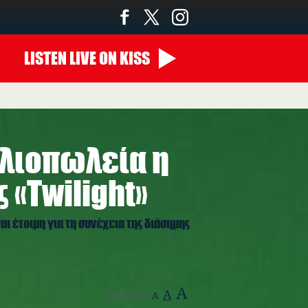
LISTEN
LIVE
ON KISS
βλιοπωλεία η
 «Twilight»
αι έτοιμη για τη συνέχεια της διάσημης
A
A
Text Size:
A