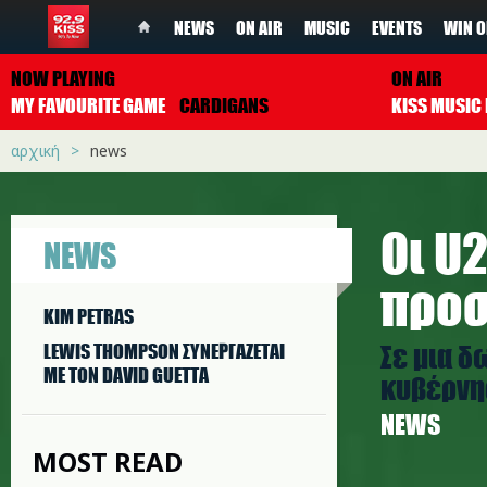
NEWS
ON AIR
MUSIC
EVENTS
WIN O
NOW PLAYING
ON AIR
MY FAVOURITE GAME
CARDIGANS
αρχική
news
Οι U
NEWS
προσ
KIM PETRAS
Σε μια δ
LEWIS THOMPSON ΣΥΝΕΡΓAΖΕΤΑΙ
ΜΕ ΤΟΝ DAVID GUETTA
κυβέρνησ
NEWS
MOST READ