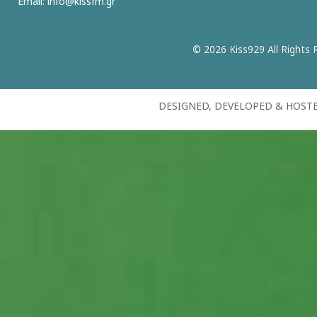
Email:
info@kissfm.gr
© 2026 Kiss929 All Rights 
DESIGNED, DEVELOPED & HOST