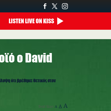
LISTEN
LIVE
ON KISS
οϊό ο David
λυψη ότι βρέθηκε θετικός στον
A
A
Text Size:
A