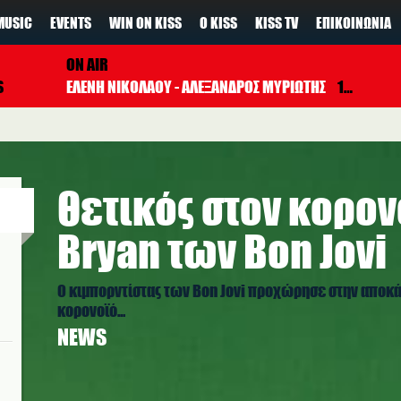
MUSIC
EVENTS
WIN ON KISS
Ο KISS
KISS TV
ΕΠΙΚΟΙΝΩΝΊΑ
ON AIR
S
ΕΛΕΝΗ ΝΙΚΟΛΑΟΥ - ΑΛΕΞΑΝΔΡΟΣ ΜΥΡΙΩΤΗΣ
17:00 - 19:00
Θετικός στον κορον
Bryan των Bon Jovi
Ο κιμπορντίστας των Bon Jovi προχώρησε στην αποκά
κορονοϊό...
NEWS