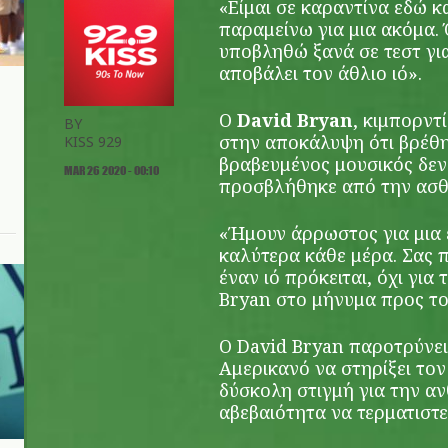
«Είμαι σε καραντίνα εδώ κ
παραμείνω για μια ακόμα.
υποβληθώ ξανά σε τεστ για
αποβάλει τον άθλιο ιό».
Ο
David Bryan
, κιμπορντ
BY
στην αποκάλυψη ότι βρέθη
KISS 929
βραβευμένος μουσικός δεν 
MAR 26 2020 - 00:10
προσβλήθηκε από την ασθ
«Ήμουν άρρωστος για μια
καλύτερα κάθε μέρα. Σας 
έναν ιό πρόκειται, όχι γι
Bryan στο μήνυμα προς το
Ο David Bryan παροτρύνει
Αμερικανό να στηρίξει τον
δύσκολη στιγμή για την αν
αβεβαιότητα να τερματιστε