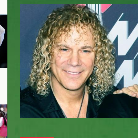
david-bryan-bon-jovi.jpg