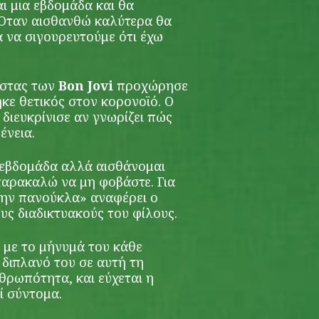
αι μια εβδομάδα και θα
 Όταν αισθανθώ καλύτερα θα
 να σιγουρευτούμε ότι έχω
ίστας των
Bon Jovi
προχώρησε
κε θετικός στον κορονοϊό. Ο
διευκρίνισε αν γνωρίζει πώς
ένεια.
 εβδομάδα αλλά αισθάνομαι
παρακαλώ να μη φοβάστε. Για
α την πανούκλα» αναφέρει ο
υς διαδικτυακούς του φίλους.
 με το μήνυμά του κάθε
 διπλανό του σε αυτή τη
θρωπότητα, και εύχεται η
ί σύντομα.