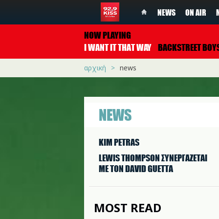
NEWS
ON AIR
NOW PLAYING
I WANT IT THAT WAY
BACKSTREET BOY
αρχική
news
NEWS
KIM PETRAS
LEWIS THOMPSON ΣΥΝΕΡΓAΖΕΤΑΙ
ΜΕ ΤΟΝ DAVID GUETTA
MOST READ