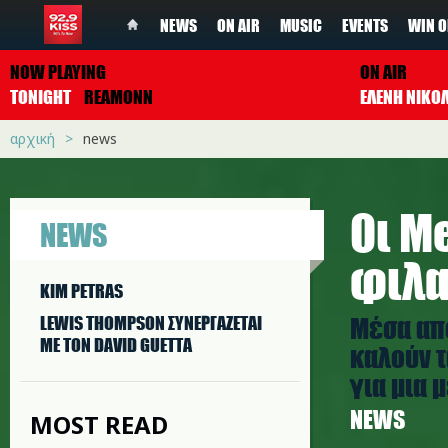
NEWS
ON AIR
MUSIC
EVENTS
WIN O
NOW PLAYING
ON AIR
TONIGHT
REAMONN
ΕΛΕΝΗ ΝΙΚΟ
αρχική
news
Οι M
NEWS
φιλα
KIM PETRAS
Μέσα από
LEWIS THOMPSON ΣΥΝΕΡΓAΖΕΤΑΙ
ΜΕ ΤΟΝ DAVID GUETTA
καλούν 
για μια μ
NEWS
MOST READ