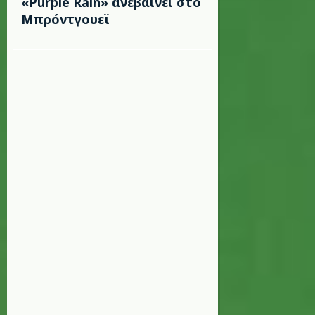
«Purple Rain» ανεβαίνει στο
Μπρόντγουεϊ