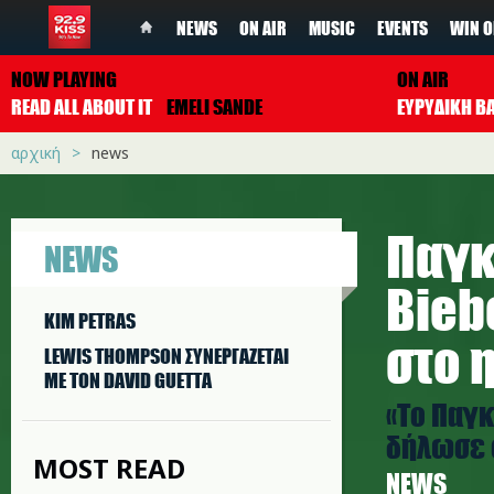
NEWS
ON AIR
MUSIC
EVENTS
WIN O
NOW PLAYING
ON AIR
READ ALL ABOUT IT
EMELI SANDE
ΕΥΡΥΔΙΚΗ Β
αρχική
news
Παγκ
NEWS
Bieb
KIM PETRAS
στο 
LEWIS THOMPSON ΣΥΝΕΡΓAΖΕΤΑΙ
ΜΕ ΤΟΝ DAVID GUETTA
«Το Παγκ
δήλωσε ο
MOST READ
NEWS