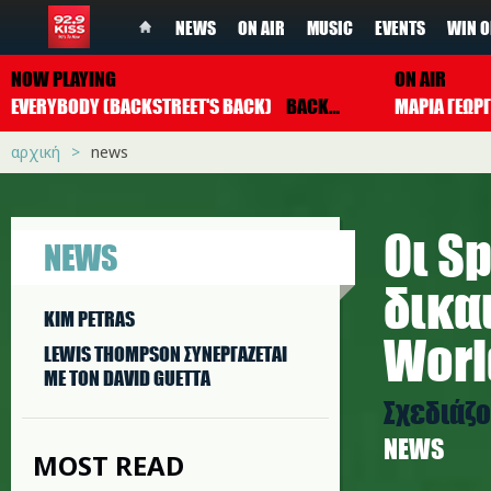
NEWS
ON AIR
MUSIC
EVENTS
WIN O
NOW PLAYING
ON AIR
EVERYBODY (BACKSTREET'S BACK)
BACKSTREET BOYS
ΜΑΡΙΑ ΓΕΩΡ
αρχική
news
Οι Sp
NEWS
δικα
KIM PETRAS
Worl
LEWIS THOMPSON ΣΥΝΕΡΓAΖΕΤΑΙ
ΜΕ ΤΟΝ DAVID GUETTA
Σχεδιάζ
NEWS
MOST READ