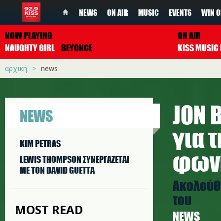
NEWS
ON AIR
MUSIC
EVENTS
WIN O
NOW PLAYING
ON AIR
NAUGHTY GIRL
BEYONCE
αρχική
news
JON 
NEWS
για τ
KIM PETRAS
φωνη
LEWIS THOMPSON ΣΥΝΕΡΓAΖΕΤΑΙ
ΜΕ ΤΟΝ DAVID GUETTA
Ακολούθη
του
MOST READ
NEWS