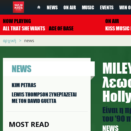
NEWS
ON AIR
MUSIC
EVENTS
WIN O
NOW PLAYING
ON AIR
ALL THAT SHE WANTS
ACE OF BASE
αρχική
news
MILE
NEWS
λεωφ
KIM PETRAS
Holl
LEWIS THOMPSON ΣΥΝΕΡΓAΖΕΤΑΙ
ΜΕ ΤΟΝ DAVID GUETTA
Είναι η 
του '90 
MOST READ
NEWS