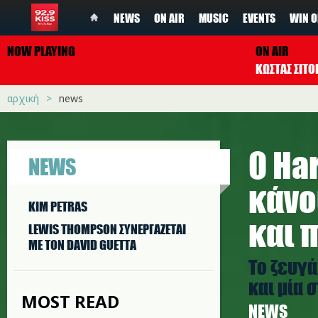
NEWS
ON AIR
MUSIC
EVENTS
WIN O
NOW PLAYING
ON AIR
ΚΩΣΤΑΣ ΣΙΤ
αρχική
news
Ο Har
NEWS
κάνο
KIM PETRAS
και 
LEWIS THOMPSON ΣΥΝΕΡΓAΖΕΤΑΙ
ΜΕ ΤΟΝ DAVID GUETTA
Tο ζευγά
και μία 
MOST READ
NEWS