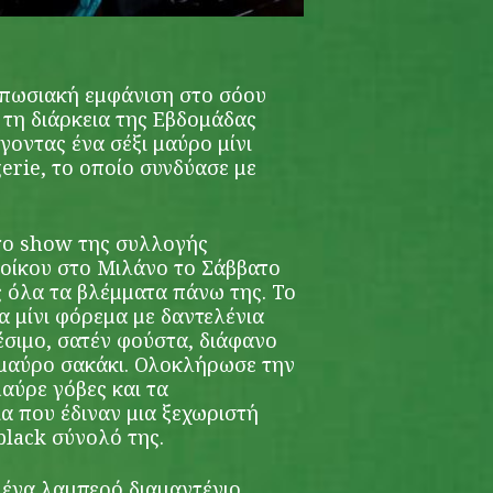
υπωσιακή εμφάνιση στο σόου
τη διάρκεια της Εβδομάδας
οντας ένα σέξι μαύρο μίνι
erie, το οποίο συνδύασε με
το show της συλλογής
 οίκου στο Μιλάνο το Σάββατο
ς όλα τα βλέμματα πάνω της. Το
α μίνι φόρεμα με δαντελένια
έσιμο, σατέν φούστα, διάφανο
 μαύρο σακάκι. Ολοκλήρωσε την
αύρε γόβες και τα
α που έδιναν μια ξεχωριστή
black σύνολό της.
ένα λαμπερό διαμαντένιο