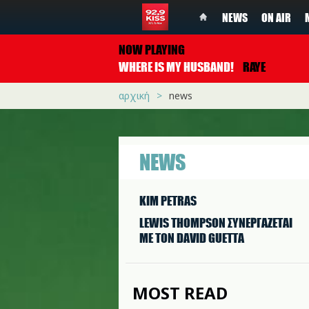
NEWS
ON AIR
NOW PLAYING
WHERE IS MY HUSBAND!
RAYE
αρχική
news
NEWS
KIM PETRAS
LEWIS THOMPSON ΣΥΝΕΡΓAΖΕΤΑΙ
ΜΕ ΤΟΝ DAVID GUETTA
MOST READ