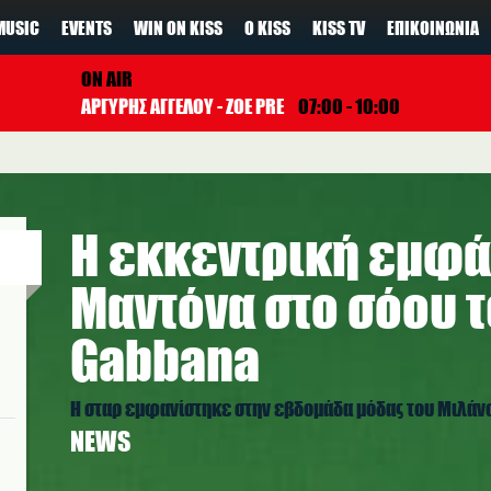
MUSIC
EVENTS
WIN ON KISS
Ο KISS
KISS TV
ΕΠΙΚΟΙΝΩΝΊΑ
ON AIR
ΑΡΓΥΡΗΣ ΑΓΓΕΛΟΥ - ZOE PRE
07:00 - 10:00
Η εκκεντρική εμφά
Μαντόνα στο σόου τ
Gabbana
Η σταρ εμφανίστηκε στην εβδομάδα μόδας του Μιλάν
NEWS