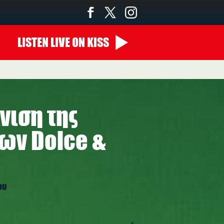
LISTEN
LIVE
ON KISS
νιση της
ων Dolce &
ου