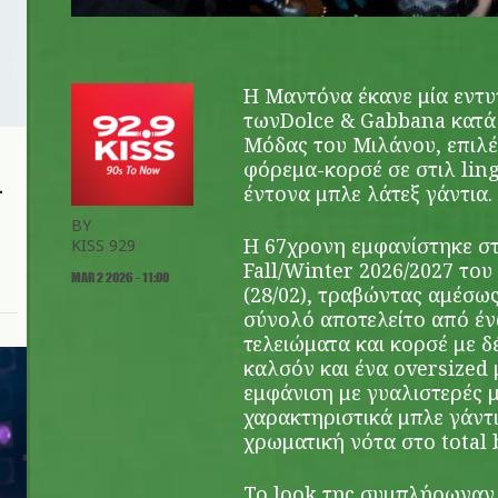
Η Μαντόνα έκανε μία εντ
τωνDolce & Gabbana κατά 
Μόδας του Μιλάνου, επιλέγ
φόρεμα-κορσέ σε στιλ ling
ι
έντονα μπλε λάτεξ γάντια.
BY
Η 67χρονη εμφανίστηκε σ
KISS 929
Fall/Winter 2026/2027 του
MAR 2 2026 - 11:00
(28/02), τραβώντας αμέσω
σύνολό αποτελείτο από έν
τελειώματα και κορσέ με δ
καλσόν και ένα oversized
εμφάνιση με γυαλιστερές μ
χαρακτηριστικά μπλε γάντι
χρωματική νότα στο total 
Το look της συμπλήρωναν 