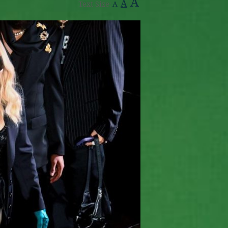
A
A
Text Size:
A