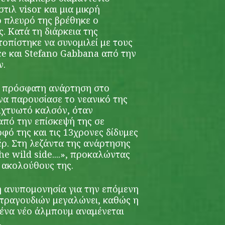
τιλ visor και μια μικρή
ο πλευρό της βρέθηκε ο
. Κατά τη διάρκεια της
οπίστηκε να συνομιλεί με τους
e και Stefano Gabbana από την
ν.
ί πρόσφατη ανάρτηση στο
α παρουσίασε το νεανικό της
διχτυωτό καλσόν, όταν
πό την επίσκεψή της σε
οφό της και τις 13χρονες δίδυμες
έρ. Στη λεζάντα της ανάρτησης
he wild side....», προκαλώντας
 ακολούθους της.
 η ανυπομονησία για την επόμενη
τραγουδιών μεγαλώνει, καθώς η
ς ένα νέο άλμπουμ αναμένεται
.