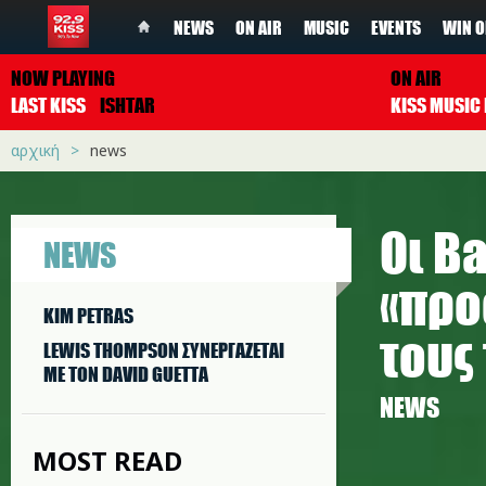
NEWS
ON AIR
MUSIC
EVENTS
WIN O
NOW PLAYING
ON AIR
LAST KISS
ISHTAR
αρχική
news
Οι B
NEWS
«προ
KIM PETRAS
τους
LEWIS THOMPSON ΣΥΝΕΡΓAΖΕΤΑΙ
ΜΕ ΤΟΝ DAVID GUETTA
NEWS
MOST READ