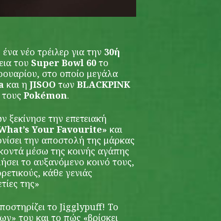
ένα νέο τρέιλερ για την
30ή
εια του
Super Bowl 60
το
ρουαρίου, στο οποίο μεγάλα
a
και η
JISOO
των
BLACKPINK
α τους
Pokémon
.
ν ξεκίνησε την επετειακή
What’
s
Your
Favourite»
και
ονίσει την αποστολή της μάρκας
κοντά μέσω της κοινής αγάπης
μήσει το αυξανόμενο κοινό τους,
ρετικούς, κάθε γενιάς
ετίες της»
ποστηρίζει το Jigglypuff! Το
ων» του και το πώς «βρίσκει