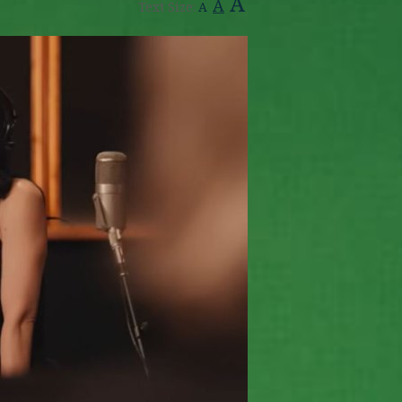
A
A
Text Size:
A