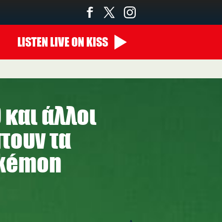
LISTEN
LIVE
ON KISS
00:00 - 10:00
O και άλλοι
τουν τα
okémon