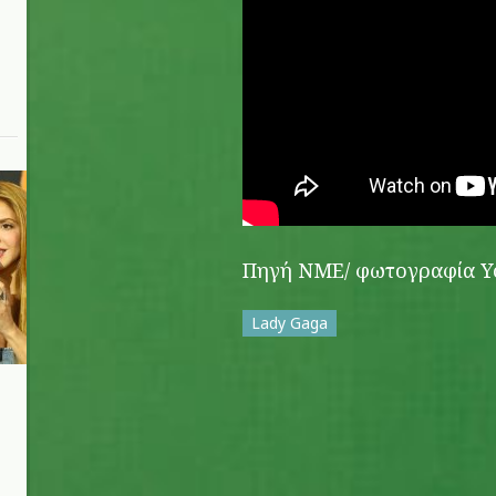
Πηγή NME/ φωτογραφία 
Lady Gaga