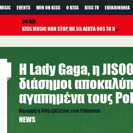
MUSIC
EVENTS
WIN ON KISS
Ο KISS
KISS TV
ΕΠΙΚΟΙΝΩΝΊΑ
ON AIR
KISS MUSIC NON STOP, ΜΕ 55 ΛΕΠΤΑ 90S TO NOW ΚΑΘΕ ΩΡΑ
Η Lady Gaga, η JISO
διάσημοι αποκαλύπ
αγαπημένα τους P
Αφορμή η 30ή επέτειος των Pokemon
NEWS