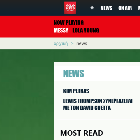
NEWS
ON AIR
NOW PLAYING
MESSY
LOLA YOUNG
αρχική
news
NEWS
KIM PETRAS
LEWIS THOMPSON ΣΥΝΕΡΓAΖΕΤΑΙ
ΜΕ ΤΟΝ DAVID GUETTA
MOST READ