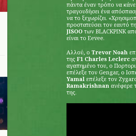
πάντα έναν τρόπο να κάνει
τραγουδήσει ένα απόσπασμ
να το ξεχωρίζει. «Χρησιμοπ
προστατεύσει τον εαυτό τη
JISOO
των BLACKPINK απο
είναι το Eevee.
Αλλού, ο
Trevor Noah
επ
της
F1 Charles Leclerc
α
αγαπημένο του, ο Πορτορ
επέλεξε τον Gengar, ο Ισ
Yamal
επέλεξε τον Zygar
Ramakrishnan
ανέφερε 
της.