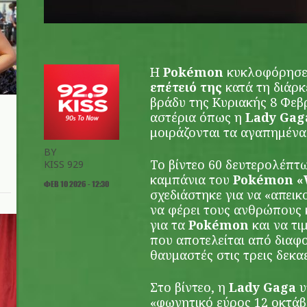
Η
Pokémon
κυκλοφόρησε 
επέτειό της
κατά τη διάρκ
βράδυ της Κυριακής 8 Φεβ
αστέρια όπως η
Lady Gag
μοιράζονται τα αγαπημέν
BY
Το βίντεο 60 δευτερολέπτω
KISS 929
καμπάνια του
Poké
mon «
ΦΕΒ 10 2026 - 12:30
σχεδιάστηκε για να «απεικ
να φέρει τους ανθρώπους 
για τα
Poké
mon
και να τι
που αποτελείται από διαφο
θαυμαστές στις τρεις δεκα
Στο βίντεο, η
Lady Gaga
υ
«φωνητικό εύρος 12 οκτάβ