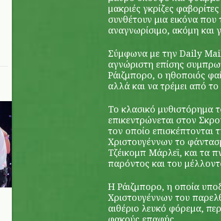
μακριές γκρίζες φαβορίτες 
συνθέτουν μια εικόνα που 
αναγνωρίσιμο, ακόμη και γ
Σύμφωνα με την Daily Mail
αγνώριστη επίσης συμπρω
Ράιζμπορο, ο ηθοποιός φαί
αλλά και να τρέμει από το
Το κλασικό μυθιστόρημα τ
επικεντρώνεται στον Σκρο
τον οποίο επισκέπτονται 
Χριστουγέννων το φάντασ
Τζέικομπ Μάρλεϊ, και τα 
παρόντος και του μέλλοντ
Η Ράιζμπορο, η οποία υπο
Χριστουγέννων του παρελθ
αιθέριο λευκό φόρεμα, πε
φακούς επαφής.