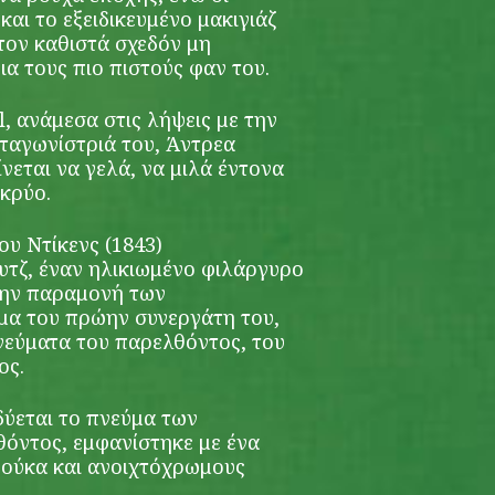
και το εξειδικευμένο μακιγιάζ
τον καθιστά σχεδόν μη
ια τους πιο πιστούς φαν του.
, ανάμεσα στις λήψεις με την
ταγωνίστριά του, Άντρεα
νεται να γελά, να μιλά έντονα
 κρύο.
ου Ντίκενς (1843)
υτζ, έναν ηλικιωμένο φιλάργυρο
την παραμονή των
μα του πρώην συνεργάτη του,
πνεύματα του παρελθόντος, του
ος.
δύεται το πνεύμα των
όντος, εμφανίστηκε με ένα
ρούκα και ανοιχτόχρωμους