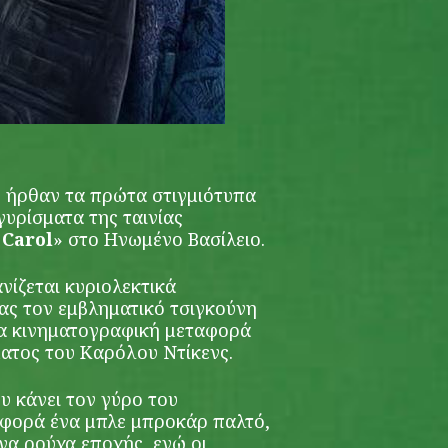
 ήρθαν τα πρώτα στιγμιότυπα
γυρίσματα της ταινίας
 Carol
» στο Ηνωμένο Βασίλειο.
νίζεται κυριολεκτικά
ς τον εμβληματικό τσιγκούνη
έα κινηματογραφική μεταφορά
ατος του Καρόλου Ντίκενς.
υ κάνει τον γύρο του
α φορά ένα μπλε μπροκάρ παλτό,
α ρούχα εποχής, ενώ οι