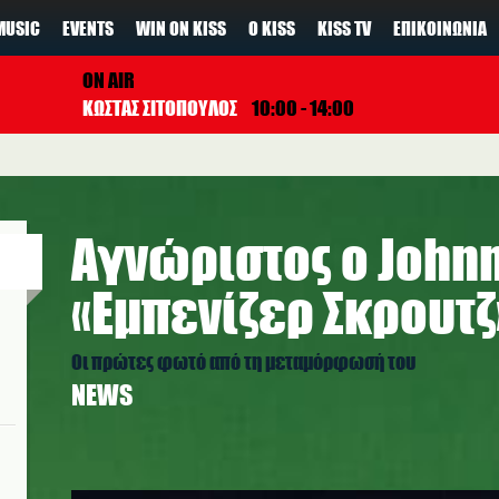
MUSIC
EVENTS
WIN ON KISS
Ο KISS
KISS TV
ΕΠΙΚΟΙΝΩΝΊΑ
ON AIR
ΚΩΣΤΑΣ ΣΙΤΟΠΟΥΛΟΣ
10:00 - 14:00
Αγνώριστος ο John
«Εμπενίζερ Σκρουτζ
Οι πρώτες φωτό από τη μεταμόρφωσή του
NEWS
johnny_depp_4.jpg