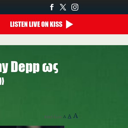
LISTEN
LIVE
ON KISS
ny Depp ως
»
A
A
Text Size:
A
johnny_depp_2.