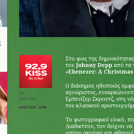
ς
Στο φως της δημοσιότητας
του
Johnny Depp
από τα 
«
Ebenezer: A Christmas
Ο διάσημος ηθοποιός εμφα
αγνώριστος, ενσαρκώνοντα
BY
Εμπενίζερ Σκρουτζ, στη ν
KISS 929
του κλασικού αριστουργήμ
ΦΕΒ 3 2026 - 16:00
Το φωτογραφικό υλικό, πο
Διαδικτύου, τον δείχνει ν
μαύρο σκούφο και φθαρμέν