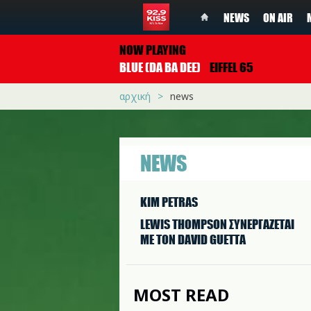
NEWS
ON AIR
NOW PLAYING
BLUE (DA BA DEE)
EIFFEL 65
αρχική
news
NEWS
KIM PETRAS
LEWIS THOMPSON ΣΥΝΕΡΓAΖΕΤΑΙ
ΜΕ ΤΟΝ DAVID GUETTA
MOST READ