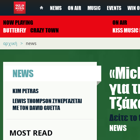
NEWS
ON AIR
MUSIC
EVENTS
WIN O
NOW PLAYING
ON AIR
BUTTERFLY
CRAZY TOWN
αρχική
news
«Mic
NEWS
για 
KIM PETRAS
Τζάκ
LEWIS THOMPSON ΣΥΝΕΡΓAΖΕΤΑΙ
ΜΕ ΤΟΝ DAVID GUETTA
Δείτε το 
NEWS
MOST READ