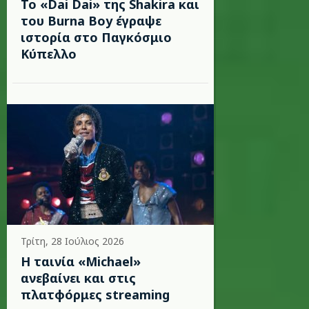
To «Dai Dai» της Shakira και
του Burna Boy έγραψε
ιστορία στο Παγκόσμιο
Κύπελλο
Τρίτη, 28 Ιούλιος 2026
Η ταινία «Michael»
ανεβαίνει και στις
πλατφόρμες streaming