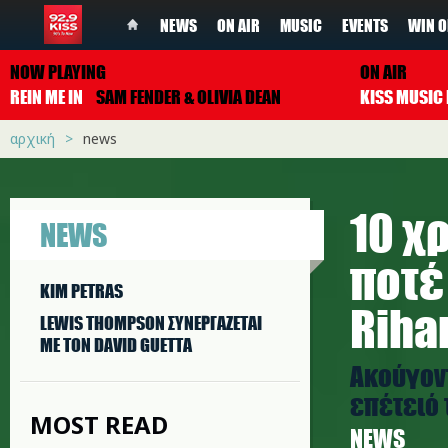
NEWS
ON AIR
MUSIC
EVENTS
WIN O
NOW PLAYING
ON AIR
REIN ME IN
SAM FENDER & OLIVIA DEAN
αρχική
news
10 χ
NEWS
ποτέ
KIM PETRAS
Riha
LEWIS THOMPSON ΣΥΝΕΡΓAΖΕΤΑΙ
ΜΕ ΤΟΝ DAVID GUETTA
Aκούγοντ
επέτειό 
MOST READ
NEWS