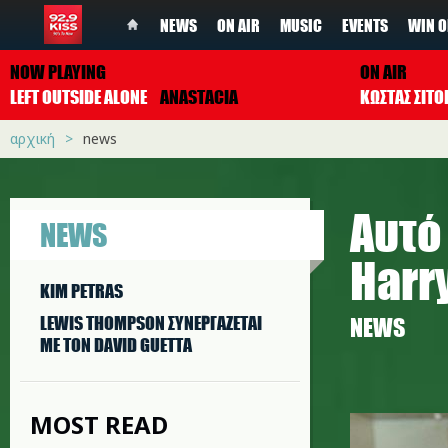
NEWS
ON AIR
MUSIC
EVENTS
WIN O
NOW PLAYING
ON AIR
LEFT OUTSIDE ALONE
ANASTACIA
ΚΩΣΤΑΣ ΣΙΤ
αρχική
news
Aυτό
NEWS
Harr
KIM PETRAS
LEWIS THOMPSON ΣΥΝΕΡΓAΖΕΤΑΙ
NEWS
ΜΕ ΤΟΝ DAVID GUETTA
harry_sty
MOST READ