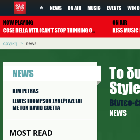
NEWS
ON AIR
MUSIC
EVENTS
WIN O
NOW PLAYING
ON AIR
COSE DELLA VITA (CAN'T STOP THINKING OF YOU)
EROS RAMAZZ
αρχική
news
Το δ
NEWS
Styl
KIM PETRAS
Βίντεο-έ
LEWIS THOMPSON ΣΥΝΕΡΓAΖΕΤΑΙ
ΜΕ ΤΟΝ DAVID GUETTA
NEWS
MOST READ
styles.p