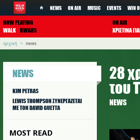
NEWS
ON AIR
MUSIC
EVENTS
WIN O
NOW PLAYING
ON AIR
WALK
KWABS
ΧΡΙΣΤΙΝΑ Γ
αρχική
news
28 χ
NEWS
του 
KIM PETRAS
LEWIS THOMPSON ΣΥΝΕΡΓAΖΕΤΑΙ
NEWS
ΜΕ ΤΟΝ DAVID GUETTA
titanic.j
MOST READ