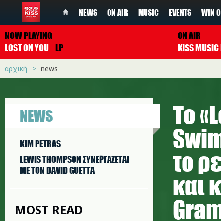
NEWS
ON AIR
MUSIC
EVENTS
WIN O
NOW PLAYING
ON AIR
LOST ON YOU
LP
αρχική
news
Το «
NEWS
Swim
KIM PETRAS
το ρ
LEWIS THOMPSON ΣΥΝΕΡΓAΖΕΤΑΙ
ΜΕ ΤΟΝ DAVID GUETTA
και 
Gra
MOST READ