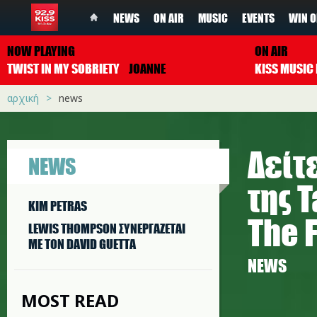
NEWS
ON AIR
MUSIC
EVENTS
WIN O
NOW PLAYING
ON AIR
TWIST IN MY SOBRIETY
JOANNE
αρχική
news
Δείτε
NEWS
της T
KIM PETRAS
The 
LEWIS THOMPSON ΣΥΝΕΡΓAΖΕΤΑΙ
ΜΕ ΤΟΝ DAVID GUETTA
NEWS
MOST READ