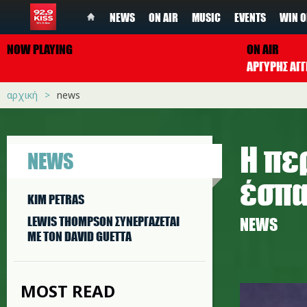
NEWS
ON AIR
MUSIC
EVENTS
WIN O
NOW PLAYING
ON AIR
ΑΡΓΥΡΗΣ ΑΓΓ
αρχική
news
Η πε
NEWS
έσπα
KIM PETRAS
LEWIS THOMPSON ΣΥΝΕΡΓAΖΕΤΑΙ
NEWS
ΜΕ ΤΟΝ DAVID GUETTA
the-wee
MOST READ