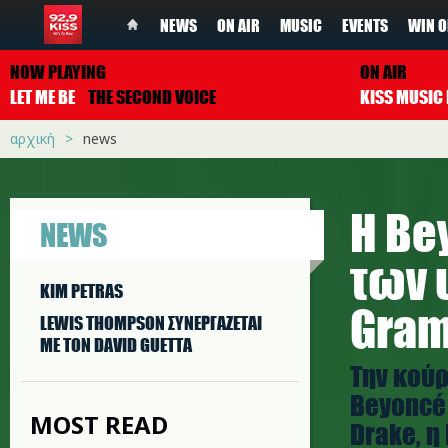
NEWS
ON AIR
MUSIC
EVENTS
WIN O
NOW PLAYING
ON AIR
LET ME BE
THE SECOND VOICE
αρχική
news
H Be
NEWS
των 
KIM PETRAS
Gram
LEWIS THOMPSON ΣΥΝΕΡΓAΖΕΤΑΙ
ΜΕ ΤΟΝ DAVID GUETTA
Την κού
Beyoncé
MOST READ
Drake, η