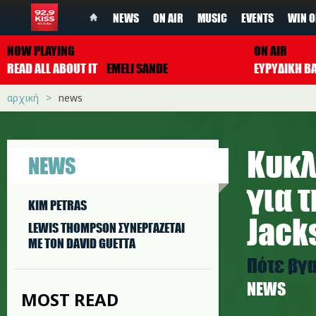
NEWS
ON AIR
MUSIC
EVENTS
WIN O
NOW PLAYING
ON AIR
READ ALL ABOUT IT
EMELI SANDE
ΕΥΡΥΔΙΚΗ Β
αρχική
news
Κυκλ
NEWS
για 
KIM PETRAS
Jack
LEWIS THOMPSON ΣΥΝΕΡΓAΖΕΤΑΙ
ΜΕ ΤΟΝ DAVID GUETTA
Πότε βγα
NEWS
MOST READ