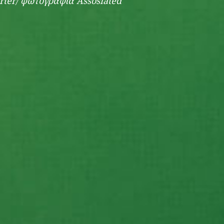
ter/ φωτογραφία Assosiated