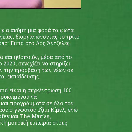
 για ακόμη μια φορά τα φώτα
γείας, διοργανώνοντας το τρίτο
pact Fund στο Λος Άντζελες.
α και ηθοποιός, μέσα από το
 2020, συνεχίζει να στηρίζει
ν την πρόσβαση των νέων σε
και εκπαίδευσης.
und είναι η συγκέντρωση 100
προκειμένου να
 και προγράμματα σε όλο τον
σε ο γνωστός Τζίμι Κίμελ, ενώ
fey και The Marías,
κή μουσική εμπειρία στους