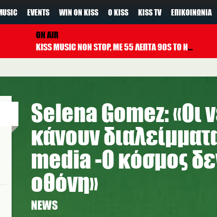
MUSIC
EVENTS
WIN ON KISS
Ο KISS
KISS TV
ΕΠΙΚΟΙΝΩΝΊΑ
ON AIR
KISS MUSIC NON STOP, ΜΕ 55 ΛΕΠΤΑ 90S TO NOW ΚΑΘΕ ΩΡΑ
Selena Gomez: «Οι 
κάνουν διαλείμματα
media -Ο κόσμος δεν
οθόνη»
NEWS