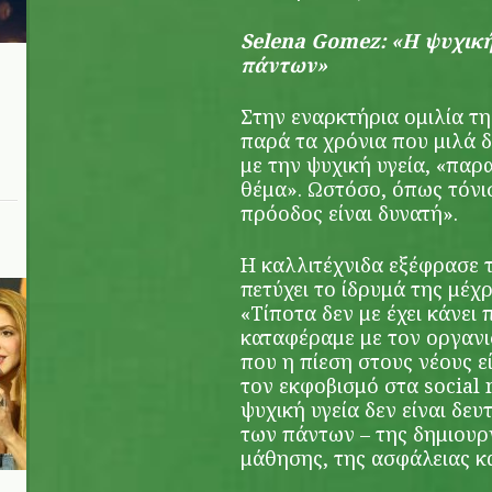
Selena Gomez: «Η ψυχική 
πάντων»
Στην εναρκτήρια ομιλία τ
παρά τα χρόνια που μιλά δ
με την ψυχική υγεία, «παρ
θέμα». Ωστόσο, όπως τόνι
πρόοδος είναι δυνατή».
Η καλλιτέχνιδα εξέφρασε τ
πετύχει το ίδρυμά της μέχ
«Τίποτα δεν με έχει κάνει
καταφέραμε με τον οργανι
που η πίεση στους νέους ε
τον εκφοβισμό στα social 
ψυχική υγεία δεν είναι δευ
των πάντων – της δημιουργ
μάθησης, της ασφάλειας κα