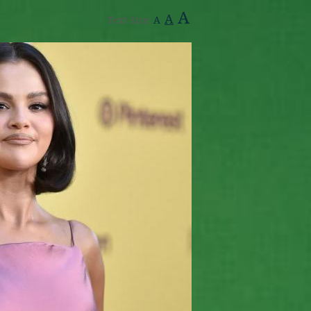
A
A
Text Size:
A