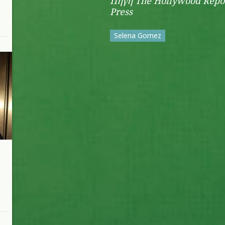
Πηγή The Hollywood Repor
Press
Selena Gomez