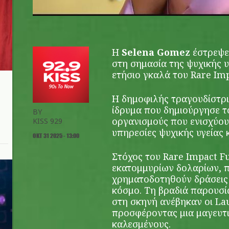
Η
Selena Gomez
έστρεψε
στη σημασία της ψυχικής υ
ετήσιο γκαλά του Rare Im
Η δημοφιλής τραγουδίστρι
ίδρυμα που δημιούργησε το
BY
οργανισμούς που ενισχύου
KISS 929
υπηρεσίες ψυχικής υγείας 
ΟΚΤ 31 2025 - 13:00
Στόχος του Rare Impact F
εκατομμυρίων δολαρίων, 
χρηματοδοτηθούν δράσεις
κόσμο. Τη βραδιά παρουσία
στη σκηνή ανέβηκαν οι Lau
προσφέροντας μια μαγευτι
καλεσμένους.