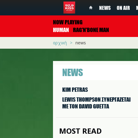
NEWS
ON AIR
NOW PLAYING
HUMAN
RAG'N'BONE MAN
αρχική
news
NEWS
KIM PETRAS
LEWIS THOMPSON ΣΥΝΕΡΓAΖΕΤΑΙ
ΜΕ ΤΟΝ DAVID GUETTA
MOST READ