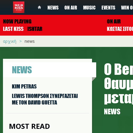
NEWS
ON AIR
MUSIC
EVENTS
WIN O
NOW PLAYING
ON AIR
LAST KISS
ISHTAR
ΚΩΣΤΑΣ ΣΙΤ
αρχική
news
Ο Be
NEWS
θαυμ
KIM PETRAS
μετα
LEWIS THOMPSON ΣΥΝΕΡΓAΖΕΤΑΙ
ΜΕ ΤΟΝ DAVID GUETTA
NEWS
MOST READ