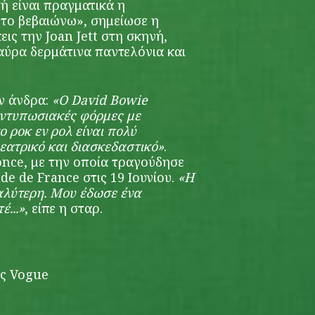
τή είναι πραγματικά η
 το βεβαιώνω», σημείωσε η
εις την Joan Jett στη σκηνή,
μαύρα δερμάτινα παντελόνια και
αν άνδρα:
«Ο David Bowie
ντυπωσιακές φόρμες με
ο ροκ εν ρολ είναι πολύ
θεατρικό και διασκεδαστικό»
.
nce, με την οποία τραγούδησε
de de France στις 19 Ιουνίου.
«Η
αλύτερη. Μου έδωσε ένα
έ...»
, είπε η σταρ.
ες Vogue