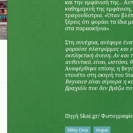
και την εμφάνισή της... Αυ
καθημερινή της εμφάνιση,
τραγουδίστρια. «Όταν βλέπ
ξέρεις ότι φοράει τα ίδια 
στα παρασκήνια».
Στη συνέχεια, ανέφερε έν
φορούσε πλατφόρμες και ε
εκπληκτική άνεση. Αν και τ
αυθεντικό, είναι, ωστόσο, 
Αναφέρθηκε επίσης η Beyo
ντουέτο στη σκηνή του Sta
Beyonce είναι σίγουρα η κ
βραχιόλι που δεν βγάζω ποτ
Πηγή Skai.gr/ Φωτογραφί
Miley Cirus
Vogue