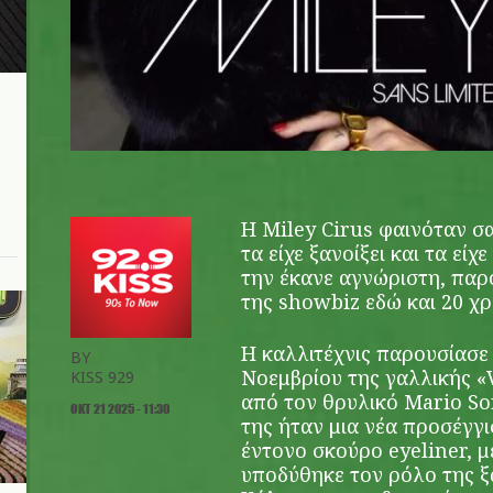
Η Miley Cirus φαινόταν σα
τα είχε ξανοίξει και τα εί
την έκανε αγνώριστη, παρ
της showbiz εδώ και 20 χρ
Η καλλιτέχνις παρουσίασε 
BY
Νοεμβρίου της γαλλικής 
KISS 929
από τον θρυλικό Mario Sor
ΟΚΤ 21 2025 - 11:30
της ήταν μια νέα προσέγγ
έντονο σκούρο eyeliner, μ
υποδύθηκε τον ρόλο της ξ