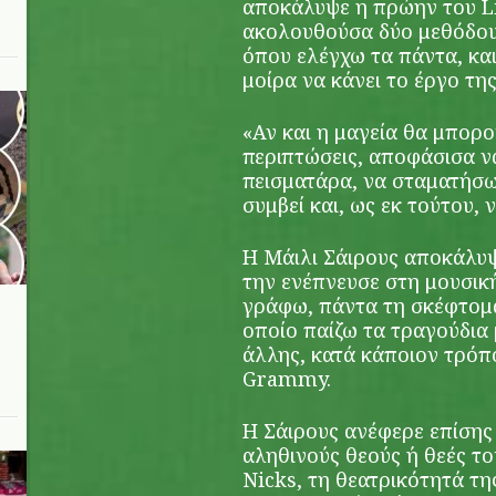
αποκάλυψε η πρώην του 
ακολουθούσα δύο μεθόδους
όπου ελέγχω τα πάντα, κα
μοίρα να κάνει το έργο τη
«Αν και η μαγεία θα μπορο
περιπτώσεις, αποφάσισα ν
πεισματάρα, να σταματήσ
συμβεί και, ως εκ τούτου,
Η Μάιλι Σάιρους αποκάλυψ
την ενέπνευσε στη μουσική
γράφω, πάντα τη σκέφτομα
οποίο παίζω τα τραγούδια 
άλλης, κατά κάποιον τρόπο
Grammy.
Η Σάιρους ανέφερε επίσης
αληθινούς θεούς ή θεές το
Nicks, τη θεατρικότητά της