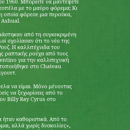
ου 1960. Μπορείτε να μαντέψετε
 κοπέλα με το μαύρο φόρεμα; Κι
 η οποία φόρεσε μια περούκα,
 Ashual.
ιάστηκαν από τη συγκεκριμένη
ί σχολίασαν ότι το νέο της
ουζ. Η καλλιτέχνιδα του
ς ραπτικής ρούχα από τους
entino για την καλλιτεχνική
τοποιήθηκε στο Chateau
γουντ.
ελα να είμαι. Μόνο μένοντας
είς να ξεχωρίσεις από το
υ Billy Ray Cyrus στο
α ήταν καθοριστικά. Από το
ομαι, αλλά χωρίς δυσκολίες»,