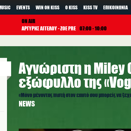
MUSIC
EVENTS
WIN ON KISS
Ο KISS
KISS TV
ΕΠΙΚΟΙΝΩΝΊΑ
ON AIR
ΑΡΓΥΡΗΣ ΑΓΓΕΛΟΥ - ZOE PRE
07:00 - 10:00
Αγνώριστη η Miley 
εξώφυλλο της «Vo
«Μόνο μένοντας πιστή στον εαυτό σου μπορείς να ξε
NEWS
miley_vogue.jpg