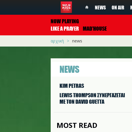
NEWS
ON AIR
NOW PLAYING
LIKE A PRAYER
MAD'HOUSE
αρχική
news
NEWS
KIM PETRAS
LEWIS THOMPSON ΣΥΝΕΡΓAΖΕΤΑΙ
ΜΕ ΤΟΝ DAVID GUETTA
MOST READ