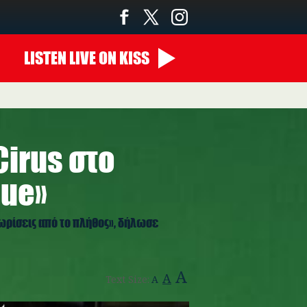
LISTEN
LIVE
ON KISS
Cirus στο
gue»
χωρίσεις από το πλήθος», δήλωσε
A
A
Text Size:
A
miley_vogue_2.