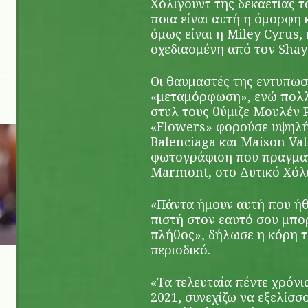
Χόλιγουντ της δεκαετίας τ
ποια είναι αυτή η όμορφη
όμως είναι η Miley Cyrus,
σχεδιασμένη από τον Shay
Οι θαυμαστές της εντυπωσ
«μεταμόρφωση», ενώ πολλο
στυλ τους θύμιζε Μουλέν Ρ
«Flowers» φορούσε υψηλή
Balenciaga και Maison Val
φωτογράφιση που πραγμα
Marmont, στο Δυτικό Χόλι
«Πάντα ήμουν αυτή που ήθ
πιστή στον εαυτό σου μπορ
πλήθος», δήλωσε η κόρη το
περιοδικό.
«Τα τελευταία πέντε χρόνι
2021, συνεχίζω να εξελίσσ