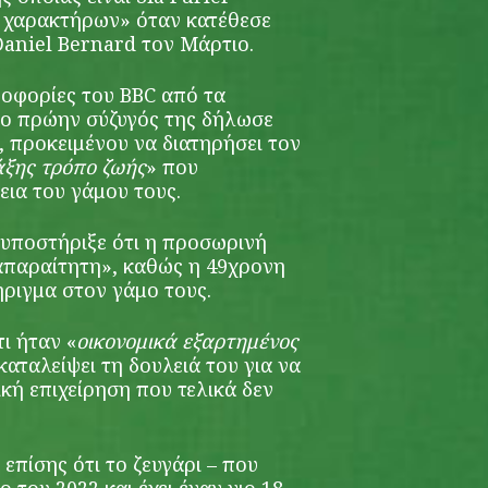
 χαρακτήρων» όταν κατέθεσε
Daniel Bernard τον Μάρτιο.
οφορίες του BBC από τα
 ο πρώην σύζυγός της δήλωσε
ή, προκειμένου να διατηρήσει τον
άξης τρόπο ζωής
» που
εια του γάμου τους.
 υποστήριξε ότι η προσωρινή
«απαραίτητη», καθώς η 49χρονη
ήριγμα στον γάμο τους.
ι ήταν «
οικονομικά εξαρτημένος
καταλείψει τη δουλειά του για να
ρική επιχείρηση που τελικά δεν
επίσης ότι το ζευγάρι – που