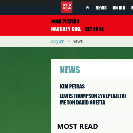
NEWS
ON AIR
NOW PLAYING
NAUGHTY GIRL
BEYONCE
αρχική
news
NEWS
KIM PETRAS
LEWIS THOMPSON ΣΥΝΕΡΓAΖΕΤΑΙ
ΜΕ ΤΟΝ DAVID GUETTA
MOST READ