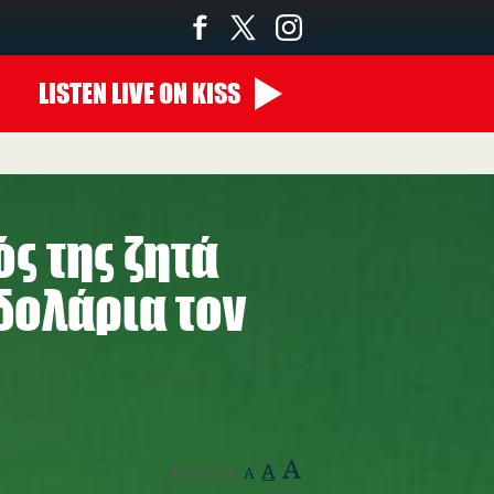
LISTEN
LIVE
ON KISS
00:00 - 07:00
ς της ζητά
δολάρια τον
A
A
Text Size:
A