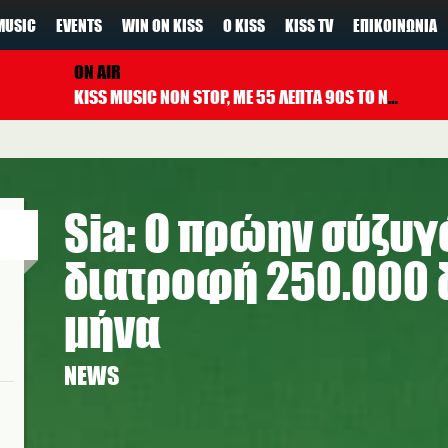
MUSIC
EVENTS
WIN ON KISS
Ο KISS
KISS TV
ΕΠΙΚΟΙΝΩΝΊΑ
ON AIR
KISS MUSIC NON STOP, ΜΕ 55 ΛΕΠΤΑ 90S TO NOW ΚΑΘΕ ΩΡΑ
Sia: Ο πρώην σύζυγό
διατροφή 250.000 
μήνα
NEWS