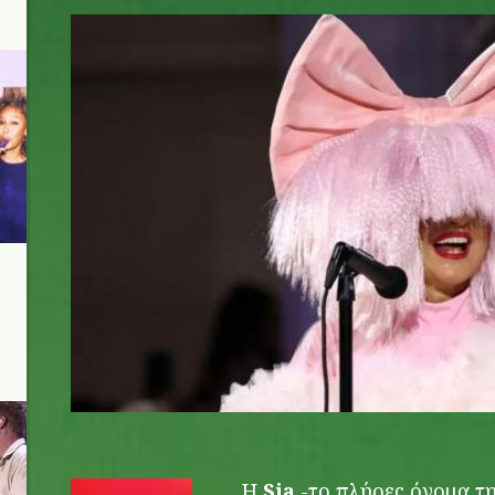
sia.jpg
Η
Sia
-το πλήρες όνομα της