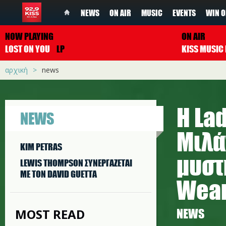
NEWS
ON AIR
MUSIC
EVENTS
WIN O
NOW PLAYING
ON AIR
LOST ON YOU
LP
αρχική
news
Η La
NEWS
Μιλά
KIM PETRAS
μυστ
LEWIS THOMPSON ΣΥΝΕΡΓAΖΕΤΑΙ
ΜΕ ΤΟΝ DAVID GUETTA
Wear
MOST READ
NEWS