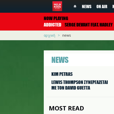
NEWS
ON AIR
NOW PLAYING
ADDICTED
SERGE DEVANT FEAT. HADLEY
αρχική
news
NEWS
KIM PETRAS
LEWIS THOMPSON ΣΥΝΕΡΓAΖΕΤΑΙ
ΜΕ ΤΟΝ DAVID GUETTA
MOST READ