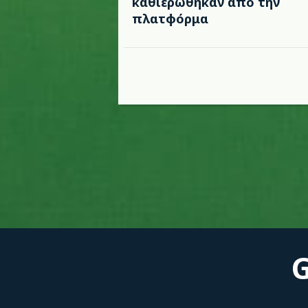
καθιερώθηκαν από την
πλατφόρμα