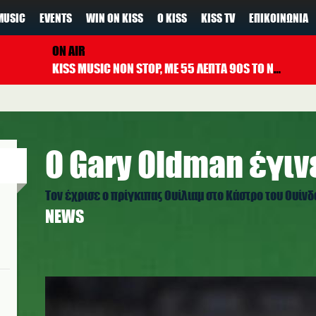
MUSIC
EVENTS
WIN ON KISS
Ο KISS
KISS TV
ΕΠΙΚΟΙΝΩΝΊΑ
ON AIR
KISS MUSIC NON STOP, ΜΕ 55 ΛΕΠΤΑ 90S TO NOW ΚΑΘΕ ΩΡΑ
Ο Gary Oldman έγιν
Τον έχρισε ο πρίγκιπας Ουίλιαμ στο Κάστρο του Ουίν
NEWS
gary_oldman.jpg