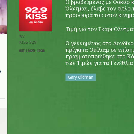
Ο βραβευμένος με Όσκαρ κ
Όλντμαν, έλαβε τον τίτλο
προσφορά του στον κινημα
Τιμή για τον Γκάρι Όλντμ
BY
KISS 929
Ο γεννημένος στο Λονδίνο
πρίγκιπα Ουίλιαμ σε επίση
ΟΚΤ 1 2025 - 15:30
πραγματοποιήθηκε στο Κάσ
των Τιμών για τα Γενέθλια
ν
Gary Oldman