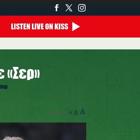
LISTEN
LIVE
ON KISS
22:00 - 00:00
ε «Σερ»
δσορ
A
A
Text Size:
A