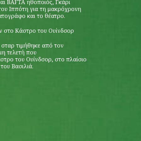
αι BAFTA ηθοποιός, Γκάρι
 του Ιππότη για τη μακρόχρονη
τογράφο και το θέατρο.
αν στο Κάστρο του Ουίνδσορ
 σταρ τιμήθηκε από τον
μη τελετή που
τρο του Ουίνδσορ, στο πλαίσιο
 του Βασιλιά.