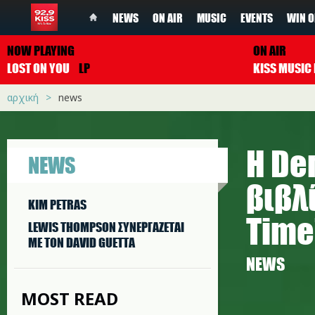
NEWS
ON AIR
MUSIC
EVENTS
WIN O
NOW PLAYING
ON AIR
LOST ON YOU
LP
αρχική
news
Η De
NEWS
βιβλί
KIM PETRAS
Time
LEWIS THOMPSON ΣΥΝΕΡΓAΖΕΤΑΙ
ΜΕ ΤΟΝ DAVID GUETTA
NEWS
MOST READ