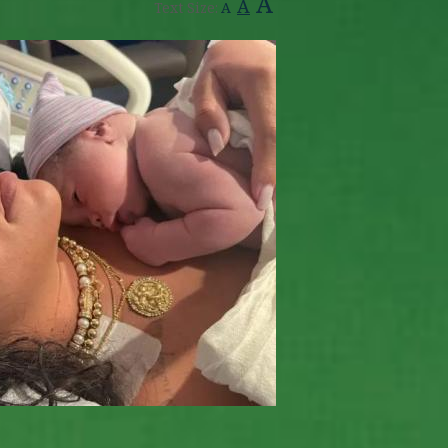
A
A
Text Size:
A