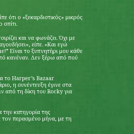
είπε ότι ο «ξεκαρδιστικός» μικρός
 σπίτι.
σιρίζει και να φωνάζει. Όχι με
αγουδήσει», είπε. «Και εγώ
με!” Είναι το ξυπνητήρι μου κάθε
από κανέναν. Δεν ξέρω από πού
α το Harper’s Bazaar
ιο, η συνέντευξη έγινε στα
ιν από τη δίκη του Rocky για
α την κατηγορία της
 τον περασμένο μήνα, με τη