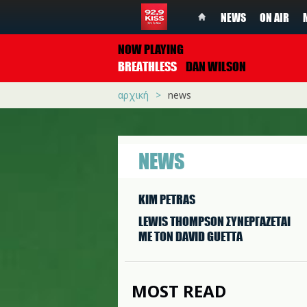
NEWS
ON AIR
NOW PLAYING
BREATHLESS
DAN WILSON
αρχική
news
NEWS
KIM PETRAS
LEWIS THOMPSON ΣΥΝΕΡΓAΖΕΤΑΙ
ΜΕ ΤΟΝ DAVID GUETTA
MOST READ