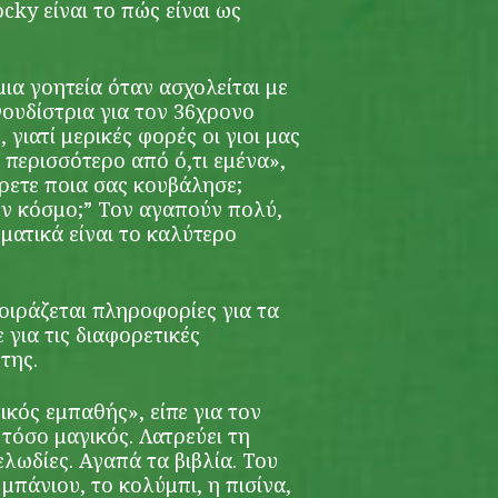
ky είναι το πώς είναι ως
μια γοητεία όταν ασχολείται με
γουδίστρια για τον 36χρονο
 γιατί μερικές φορές οι γιοι μας
 περισσότερο από ό,τι εμένα»,
έρετε ποια σας κουβάλησε;
ον κόσμο;” Τον αγαπούν πολύ,
ματικά είναι το καλύτερο
μοιράζεται πληροφορίες για τα
ε για τις διαφορετικές
της.
ικός εμπαθής», είπε για τον
 τόσο μαγικός. Λατρεύει τη
ελωδίες. Αγαπά τα βιβλία. Του
μπάνιου, το κολύμπι, η πισίνα,