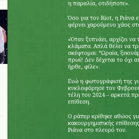
η παραλία, οτιδήποτε».
Όσο για τον Riot, η Ριάνα 
φέρνει χαρούμενο χάος στο
«Όταν ξυπνάει, αρχίζει να τ
κλάματα. Απλά θέλει να τρ
σκέφτομαι: “Ωραία, ξεκινά
πρωί! Δεν δέχεται το όχι 
ήρθε, φίλε».
Ενώ η φωτογράφισή της γι
n
κυκλοφόρησε τον Φεβρουάρ
τέλη του 2024 – αρκετά πρ
επίθεση.
Ο ράπερ κρίθηκε αθώος γι
κακουργηματικής επίθεσης
Ριάνα στο πλευρό του.