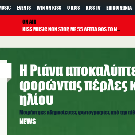
MUSIC
EVENTS
WIN ON KISS
Ο KISS
KISS TV
ΕΠΙΚΟΙΝΩΝΊΑ
ON AIR
KISS MUSIC NON STOP, ΜΕ 55 ΛΕΠΤΑ 90S TO NOW ΚΑΘΕ ΩΡΑ
Η Ριάνα αποκαλύπτε
φορώντας πέρλες κ
ηλίου
Μοιράστηκε αδημοσίευτες φωτογραφίες από την αίθ
NEWS