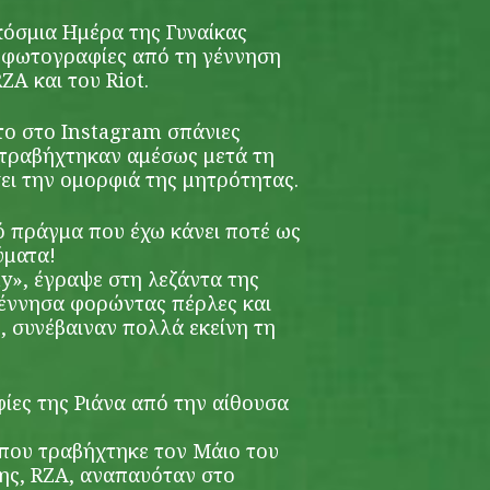
κόσμια Ημέρα της Γυναίκας
 φωτογραφίες από τη γέννηση
ZA και του Riot.
το στο Instagram σπάνιες
υ τραβήχτηκαν αμέσως μετά τη
σει την ομορφιά της μητρότητας.
ό πράγμα που έχω κάνει ποτέ ως
ύματα!
», έγραψε στη λεζάντα της
 γέννησα φορώντας πέρλες και
, συνέβαιναν πολλά εκείνη τη
ίες της Ριάνα από την αίθουσα
που τραβήχτηκε τον Μάιο του
της, RZA, αναπαυόταν στο