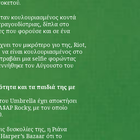
τοκετού.
ήταν κουλουριασμένος κοντά
τραγουδίστριας, δίπλα στο
ες που φορούσε και σε ένα
νει τον μικρότερο γιο της, Riot,
, να είναι κουλουριασμένος στο
τραβάει μια selfie φορώντας
γεννήθηκε τον Αύγουστο του
ότητα και τα παιδιά της με
του Umbrella έχει αποκτήσει
 A$AP Rocky, με τον οποίο
0.
τις δυσκολίες της, η Ριάνα
arper’s Bazaar ότι το