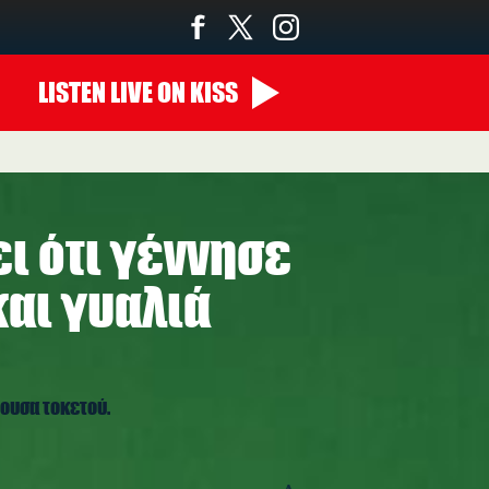
LISTEN
LIVE
ON KISS
00:00 - 10:00
ι ότι γέννησε
αι γυαλιά
ουσα τοκετού.