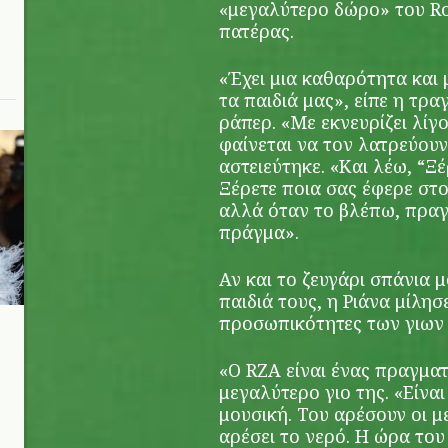
«μεγαλύτερο δώρο» του Roc
πατέρας.
«Έχει μια καθαρότητα και 
τα παιδιά μας», είπε η τρα
ράπερ. «Με εκνευρίζει λίγο,
φαίνεται να τον λατρεύουν
αστειεύτηκε. «Και λέω, “Ξ
Ξέρετε ποια σας έφερε στ
αλλά όταν το βλέπω, πραγ
πράγμα».
Αν και το ζευγάρι σπάνια 
παιδιά τους, η Ριάνα μίλησ
προσωπικότητες των γιων 
«Ο RZA είναι ένας πραγματ
μεγαλύτερο γιο της. «Είναι
μουσική. Του αρέσουν οι μ
αρέσει το νερό. Η ώρα του 