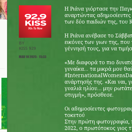
Η Ριάνα γιόρτασε την Παγ
αναρτώντας αδημοσίευτες
των δύο παιδιών της, του R
Η Ριάνα ανέβασε το Σάββα
εικόνες των γιων της, πο
BY
γέννησή τους, για να τιμή
KISS 929
MAR 10 2025 - 15:33
«Με διαφορά το πιο δυνατ
γυναίκα… τα μικρά μου θα
#InternationalWomensDay
ανάρτησής της. «Και ναι,
γυαλιά ηλίου… μην ρωτάτε
στιγμή», πρόσθεσε.
Οι αδημοσίευτες φωτογραφ
τοκετού
Στην πρώτη φωτογραφία, 
2022, ο πρωτότοκος γιος 