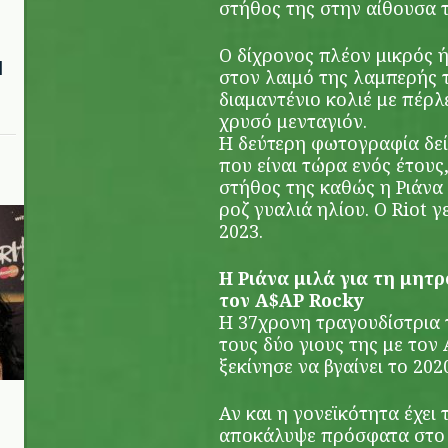
στήθος της στην αίθουσα 
Ο δίχρονος πλέον μικρός 
l
στον λαιμό της λαμπερής 
διαμαντένιο κολιέ με πέρλ
χρυσό μενταγιόν.
Η δεύτερη φωτογραφία δείχ
που είναι τώρα ενός έτους
στήθος της καθώς η Ριάνα 
ροζ γυαλιά ηλίου. Ο Riot 
2023.
Η Ριάνα μιλά για τη μητρ
τον A$AP Rocky
Η 37χρονη τραγουδίστρια 
τους δύο γιους της με τον
ξεκίνησε να βγαίνει το 202
Αν και η γονεϊκότητα έχει 
αποκάλυψε πρόσφατα στο H