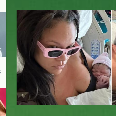
rih.jpg
ς