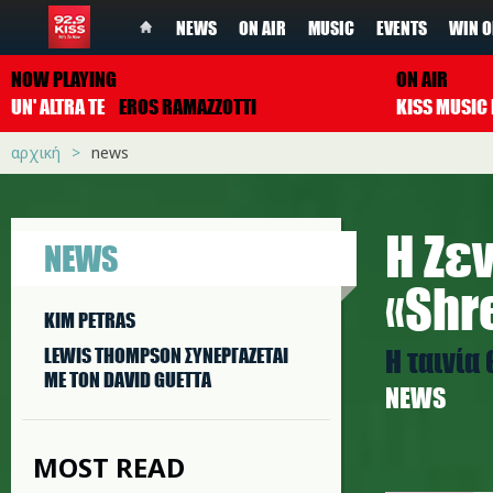
NEWS
ON AIR
MUSIC
EVENTS
WIN O
NOW PLAYING
ON AIR
UN' ALTRA TE
EROS RAMAZZOTTI
αρχική
news
Η Ζε
NEWS
«Shr
KIM PETRAS
Η ταινία
LEWIS THOMPSON ΣΥΝΕΡΓAΖΕΤΑΙ
ΜΕ ΤΟΝ DAVID GUETTA
NEWS
MOST READ
zendaya.