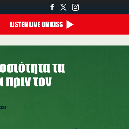
LISTEN
LIVE
ON KISS
μοσιότητα τα
 πριν τον
tar