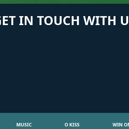
GET IN TOUCH WITH U
MUSIC
Ο KISS
WIN ON