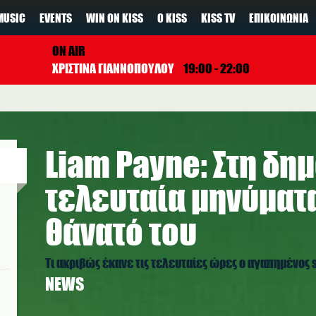
MUSIC
EVENTS
WIN ON KISS
Ο KISS
KISS TV
ΕΠΙΚΟΙΝΩΝΊΑ
ON AIR
ΧΡΙΣΤΙΝΑ ΓΙΑΝΝΟΠΟΥΛΟΥ
19:00 - 22:00
Liam Payne: Στη δη
τελευταία μηνύματα
θάνατό του
Τι ακριβώς έκανε τις τελευταίες ώρες ο αγαπημένος s
NEWS