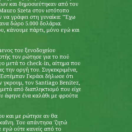
έων και δημοσιεύτηκαν από τον
Mauro Szeta στον ιστότοπο
ιν να γράφει στη γυναίκα: "Έχω
κανα δώρο 5.000 δολάρια.
υ, κάνουμε πάρτι, μόνο εγώ και
μενος του ξενοδοχείου
στής τον ρώτησε για το πού
γο μετά το check-in, αίτημα που
 την οργή του. Συγκεκριμένα,
 Εστέμπαν Γκράσι δήλωσε ότι
ν γκρουμ, τον Santiago Benitez,
 μετά από διαπληκτισμό που είχε
ου άφηνε ένα καλάθι με φρούτα
ου και με ρώτησε αν θα
αΐνη. Του απάντησα 'ζητώ
 εγώ ούτε κανείς από το