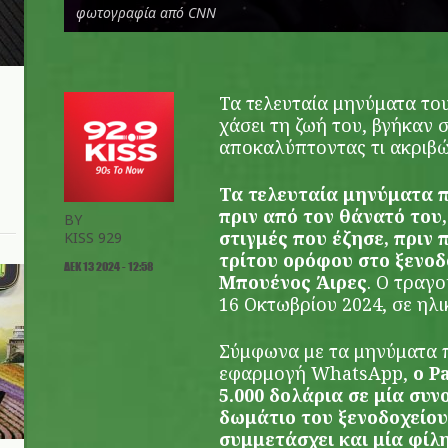
φωτογραφία από CNN
Τα τελευταία μηνύματα το
χάσει τη ζωή του, βγήκαν 
αποκαλύπτοντας τι ακριβώ
Τα τελευταία μηνύματα π
πριν από τον θάνατό του,
BY
στιγμές που έζησε, πριν 
KISS 929
τρίτου ορόφου στο ξενο
ΔΕΚ 13 2024 - 12:58
Μπουένος Άιρες
. Ο τραγο
16 Οκτωβρίου 2024, σε ηλι
Σύμφωνα με τα μηνύματα π
εφαρμογή WhatsApp,
ο P
5.000 δολάρια σε μία συν
δωμάτιο του ξενοδοχείου
συμμετάσχει και μία φίλ