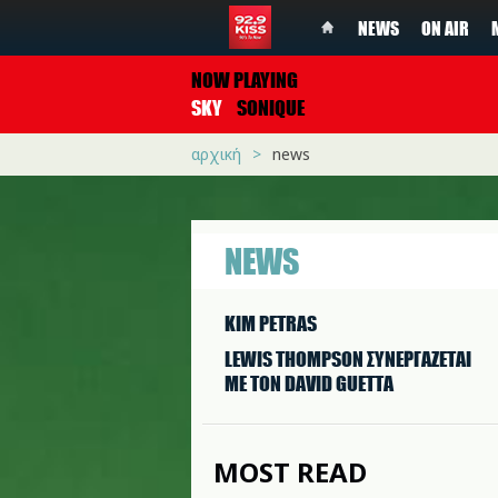
NEWS
ON AIR
NOW PLAYING
SKY
SONIQUE
αρχική
news
NEWS
KIM PETRAS
LEWIS THOMPSON ΣΥΝΕΡΓAΖΕΤΑΙ
ΜΕ ΤΟΝ DAVID GUETTA
MOST READ