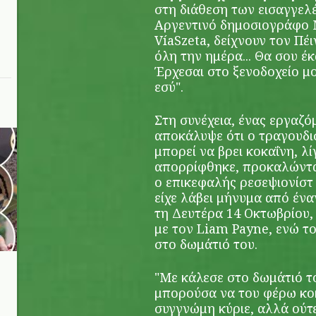
στη διάθεση των εισαγγελ
Αργεντινό δημοσιογράφο 
VíaSzeta, δείχνουν τον Πέ
όλη την ημέρα... Θα σου έ
Έρχεσαι στο ξενοδοχείο μο
εσύ".
Στη συνέχεια, ένας εργαζό
αποκάλυψε ότι ο τραγουδι
μπορεί να βρει κοκαΐνη, λί
απορρίφθηκε, προκαλώντας
ο επικεφαλής ρεσεψιονίστ
είχε λάβει μήνυμα από ένα
τη Δευτέρα 14 Οκτωβρίου,
με τον Liam Payne, ενώ τ
στο δωμάτιό του.
"Με κάλεσε στο δωμάτιό τ
μπορούσα να του φέρω κοκ
συγγνώμη κύριε, αλλά ούτε