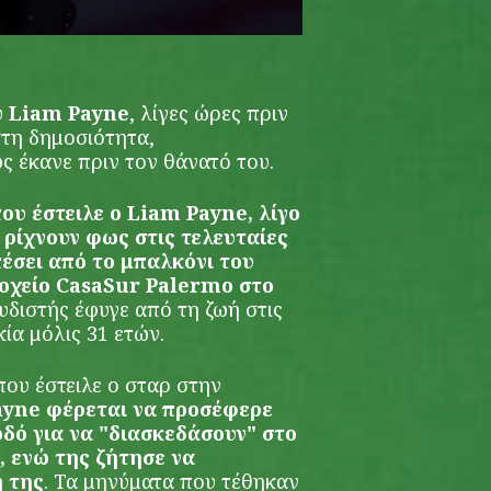
υ
Liam Payne
, λίγες ώρες πριν
στη δημοσιότητα,
ς έκανε πριν τον θάνατό του.
ου έστειλε ο Liam Payne, λίγο
 ρίχνουν φως στις τελευταίες
πέσει από το μπαλκόνι του
δοχείο CasaSur Palermo στο
υδιστής έφυγε από τη ζωή στις
κία μόλις 31 ετών.
ου έστειλε ο σταρ στην
ayne φέρεται να προσέφερε
οδό για να "διασκεδάσουν" στο
, ενώ της ζήτησε να
η της
. Τα μηνύματα που τέθηκαν