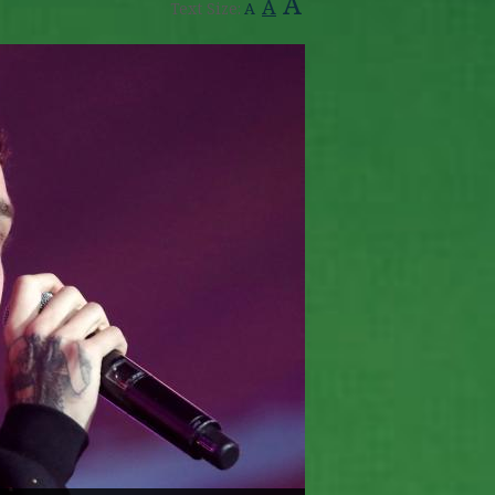
A
A
Text Size:
A