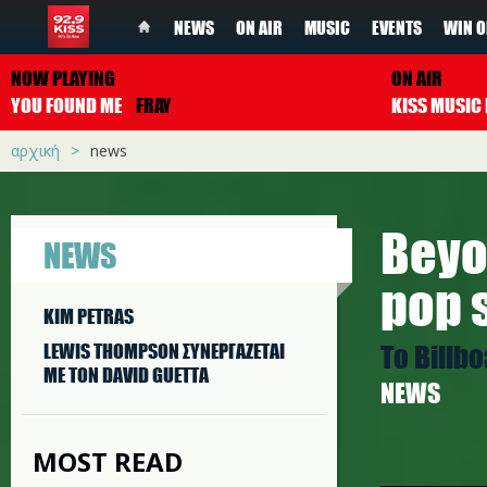
NEWS
ON AIR
MUSIC
EVENTS
WIN O
NOW PLAYING
ON AIR
YOU FOUND ME
FRAY
αρχική
news
Beyo
NEWS
pop 
KIM PETRAS
Το Billb
LEWIS THOMPSON ΣΥΝΕΡΓAΖΕΤΑΙ
ΜΕ ΤΟΝ DAVID GUETTA
NEWS
MOST READ
b.jpg